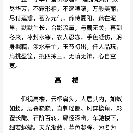
尽华芳，不露形相，不逐喧嚷，万般美丽，
尽付莲瓣，蓄养元气，静待夏阳，藕在泥
里，默默生长，合影流量，与藕无关，再到
冬来，冰封水寒，农人忍冻，手色凝伤，躬
身掘藕，涉水辛忙，玉节初出，任人品玩，
肩挑盈筐，挑四拣三，无嗔无辩，心自空
宽。
高 楼
仰视高楼，云栖肩头。人居其内，如蚁
如蝼。层叠巍巍，直刺瑶都。风穿檐角，影
覆长陬。石阶百转，廊径深幽。车驰楼下，
细若蜉蝣。天光渐敛，暮色凝眸。为名为