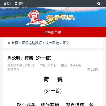
登录
注册
导航菜单
首页
>
风景这边独好
>
文艺园地
» 正文
周公明：荷藕（外一首）
2026-07-08 16:52:19
作者：周公明
来源：橘子洲头
95次浏览
文艺园地
荷 藕
(外一首)
整个冬季，蛰伏寒塘， 潜身泥壤，敛