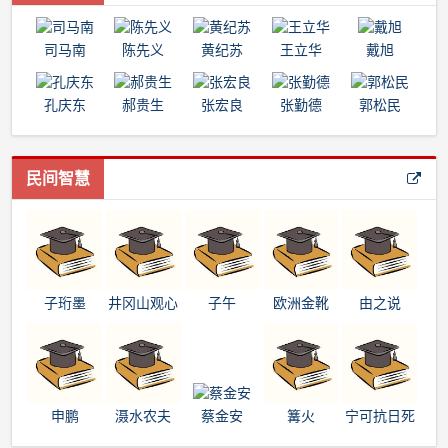
司马南
陈先义
黄纪苏
王立华
戴旭
孔庆东
郝贵生
张宏良
张勤德
郭松民
民间智慧
子珩墨
井冈山观心
子午
欧洲金靴
由之说
申鹏
滠水农夫
蔡金安
篝火
宁可抗日死