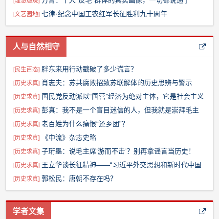
方菁：十大“反毛”群体的真实画像，一切都说通了
[
理想燃烧
]
七律·纪念中国工农红军长征胜利九十周年
[
文艺园地
]
人与自然相守
胖东来用行动戳破了多少谎言？
[
民生百态
]
肖志夫：苏共腐败招致苏联解体的历史思辨与警示
[
历史求真
]
国民党反动派以“国营”经济为绝对主体，它是社会主义
[
历史求真
]
吗？
彭真：我不是一个盲目迷信的人，但我就是崇拜毛主
[
历史求真
]
席！
老百姓为什么痛恨“还乡团”？
[
历史求真
]
《中流》杂志史略
[
历史求真
]
子珩墨：说毛主席‘游而不击’？别再拿谣言当历史！
[
历史求真
]
王立华谈长征精神——“习近平外交思想和新时代中国
[
历史求真
]
外交”网深度对话（六）
郭松民：唐朝不存在吗？
[
历史求真
]
学者文集