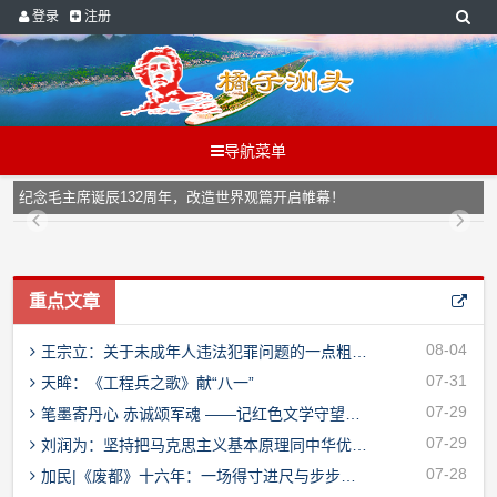
登录
注册
导航菜单
纪念毛主席诞辰132周年，改造世界观篇开启帷幕！
重点文章
08-04
王宗立：关于未成年人违法犯罪问题的一点粗浅思考
07-31
天眸：《工程兵之歌》献“八一”
07-29
笔墨寄丹心 赤诚颂军魂 ——记红色文学守望者、国家一级作家咏慷
07-29
刘润为：坚持把马克思主义基本原理同中华优秀传统文化相结合的几点体会
07-28
加民|《废都》十六年：一场得寸进尺与步步退让的博弈