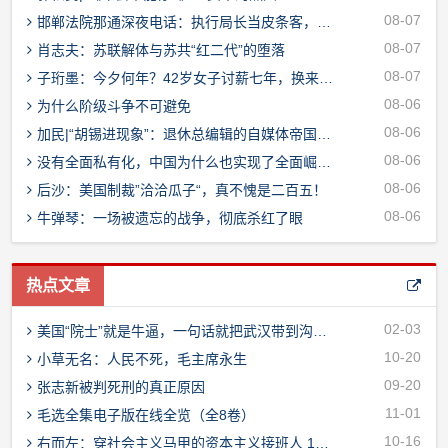
08-07
邯郸法院那通深夜电话：执行局长当皮条客，院长一句“不可能”就想溜？
08-07
肖志夫：苏联解体与苏共“红二代”的堕落
08-07
子珩墨：今夕何年？42岁女子讨薪七年，换来的竟是这样的结果
08-06
为什么阶级斗争不可避免
08-06
加民|“胡锡进现象”：退休总编辑的自媒体帝国与公私边界之问
08-06
没有全面私有化，中国为什么也实现了全面崛起？
08-06
后沙：美国制裁”洽洽瓜子“，真不愧是二百五！
08-06
牛弹琴：一场被遗忘的战争，彻底杀红了眼
热点文章
02-03
美国“院士”就是牛逼，一句话就把武汉带到沟里了！
10-20
小草无名：人民不死，毛主席永生
09-20
张志新被判死刑的真正原因
11-01
毛选全集电子版在线全览（全8卷）
10-16
右而左：穿社会主义马甲的资本主义接班人 1966-1976（2）