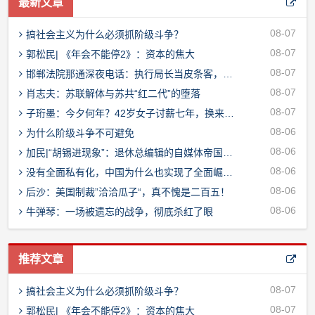
最新文章
08-07
搞社会主义为什么必须抓阶级斗争？
08-07
郭松民| 《年会不能停2》：资本的焦大
08-07
邯郸法院那通深夜电话：执行局长当皮条客，院长一句“不可能”就想溜？
08-07
肖志夫：苏联解体与苏共“红二代”的堕落
08-07
子珩墨：今夕何年？42岁女子讨薪七年，换来的竟是这样的结果
08-06
为什么阶级斗争不可避免
08-06
加民|“胡锡进现象”：退休总编辑的自媒体帝国与公私边界之问
08-06
没有全面私有化，中国为什么也实现了全面崛起？
08-06
后沙：美国制裁”洽洽瓜子“，真不愧是二百五！
08-06
牛弹琴：一场被遗忘的战争，彻底杀红了眼
推荐文章
08-07
搞社会主义为什么必须抓阶级斗争？
08-07
郭松民| 《年会不能停2》：资本的焦大