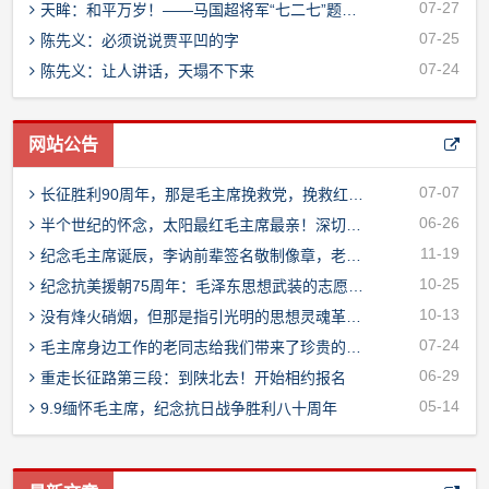
07-27
天眸：和平万岁！——马国超将军“七二七”题字纪念《朝鲜停战协定》73周年
07-25
陈先义：必须说说贾平凹的字
07-24
陈先义：让人讲话，天塌不下来
网站公告
07-07
长征胜利90周年，那是毛主席挽救党，挽救红军，挽救中国革命的历史丰碑！
06-26
半个世纪的怀念，太阳最红毛主席最亲！深切缅怀开始报名……
11-19
纪念毛主席诞辰，李讷前辈签名敬制像章，老同志赠送留念
10-25
纪念抗美援朝75周年：毛泽东思想武装的志愿军战无不胜！
10-13
没有烽火硝烟，但那是指引光明的思想灵魂革命！
07-24
毛主席身边工作的老同志给我们带来了珍贵的礼物
06-29
重走长征路第三段：到陕北去！开始相约报名
05-14
9.9缅怀毛主席，纪念抗日战争胜利八十周年