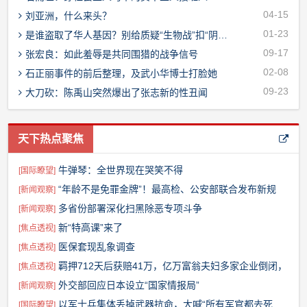
04-15
刘亚洲，什么来头？
01-23
是谁盗取了华人基因？别给质疑“生物战”扣“阴谋论”帽子！
09-17
张宏良：如此羞辱是共同围猎的战争信号
02-08
石正丽事件的前后整理，及武小华博士打脸她
09-23
大刀砍：陈禹山突然爆出了张志新的性丑闻
天下热点聚焦
牛弹琴：全世界现在哭笑不得
[
国际瞭望
]
“年龄不是免罪金牌”！最高检、公安部联合发布新规
[
新闻观察
]
多省份部署深化扫黑除恶专项斗争
[
新闻观察
]
新“特高课”来了
[
焦点透视
]
医保套现乱象调查
[
焦点透视
]
羁押712天后获赔41万，亿万富翁夫妇多家企业倒闭，
[
焦点透视
]
靠打零工为生
外交部回应日本设立“国家情报局”
[
新闻观察
]
以军士兵集体丢掉武器抗命，大喊“所有军官都去死
[
国际瞭望
]