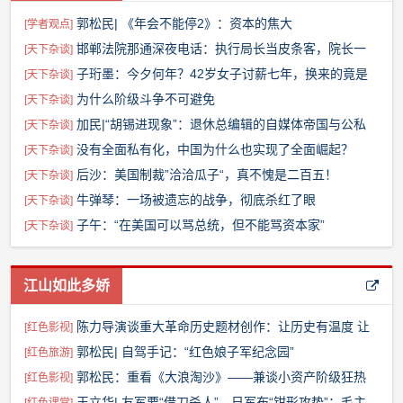
郭松民| 《年会不能停2》：资本的焦大
[
学者观点
]
邯郸法院那通深夜电话：执行局长当皮条客，院长一
[
天下杂谈
]
句“不可能”就想溜？
子珩墨：今夕何年？42岁女子讨薪七年，换来的竟是
[
天下杂谈
]
这样的结果
为什么阶级斗争不可避免
[
天下杂谈
]
加民|“胡锡进现象”：退休总编辑的自媒体帝国与公私
[
天下杂谈
]
边界之问
没有全面私有化，中国为什么也实现了全面崛起？
[
天下杂谈
]
后沙：美国制裁”洽洽瓜子“，真不愧是二百五！
[
天下杂谈
]
牛弹琴：一场被遗忘的战争，彻底杀红了眼
[
天下杂谈
]
子午：“在美国可以骂总统，但不能骂资本家”
[
天下杂谈
]
江山如此多娇
陈力导演谈重大革命历史题材创作：让历史有温度 让
[
红色影视
]
人物有灵魂
郭松民| 自驾手记：“红色娘子军纪念园”
[
红色旅游
]
郭松民：重看《大浪淘沙》——兼谈小资产阶级狂热
[
红色影视
]
性
王立华| 友军要“借刀杀人”，日军布“钳形攻势”：毛主