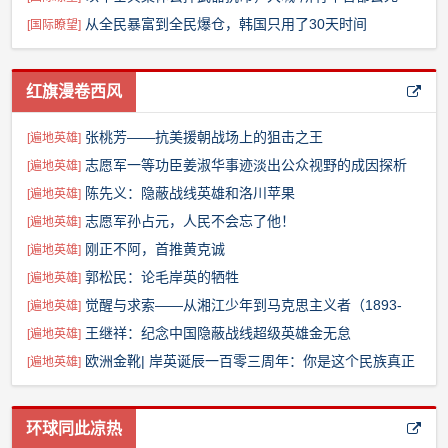
吧！”
从全民暴富到全民爆仓，韩国只用了30天时间
[
国际瞭望
]
红旗漫卷西风
张桃芳——抗美援朝战场上的狙击之王
[
遍地英雄
]
志愿军一等功臣姜淑华事迹淡出公众视野的成因探析
[
遍地英雄
]
陈先义：隐蔽战线英雄和洛川苹果
[
遍地英雄
]
志愿军孙占元，人民不会忘了他！
[
遍地英雄
]
刚正不阿，首推黄克诚
[
遍地英雄
]
郭松民：论毛岸英的牺牲
[
遍地英雄
]
觉醒与求索——从湘江少年到马克思主义者（1893-
[
遍地英雄
]
1921）
王继祥：纪念中国隐蔽战线超级英雄金无怠
[
遍地英雄
]
欧洲金靴| 岸英诞辰一百零三周年：你是这个民族真正
[
遍地英雄
]
的脊梁
环球同此凉热