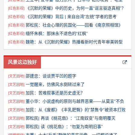
[
红色课堂
]
席如何识破陷阱，预判战局？【王立华31】
《沉默的荣耀》中的历史，为何一直“谣言驱逐真相”？
[
红色影视
]
《沉默的荣耀》背后 | 来自台湾“左统”学者的思考
[
红色影视
]
郭松民：社会心理的民国化——回看《南京照相馆》
[
红色影视
]
缅怀朱枫：那抹永不退色的“红枫”
[
红色影视
]
魏艳：从《沉默的荣耀》热播看新时代青年审美转型
[
红色影视
]
的深层逻辑
风景这边独好
邵建忠：谈谈贾平凹的题字
[
文艺园地
]
一觉醒来，仿佛风水倒转过来了
[
文艺园地
]
加民：苦难叙事还是历史虚无？
[
文艺园地
]
董小华：小说虚构的原则与越界恶果——从莫言“不负
[
文艺园地
]
责再现历史”说起
加民：从《废都》《丰乳肥臀》的“禁售令”被资本打败
[
文艺园地
]
说起
郭松民| 再谈《桃花扇》：“江南奴变”与南明覆灭
[
文艺园地
]
郭松民| 读《桃花扇》：“勿复为南明旧事”
[
文艺园地
]