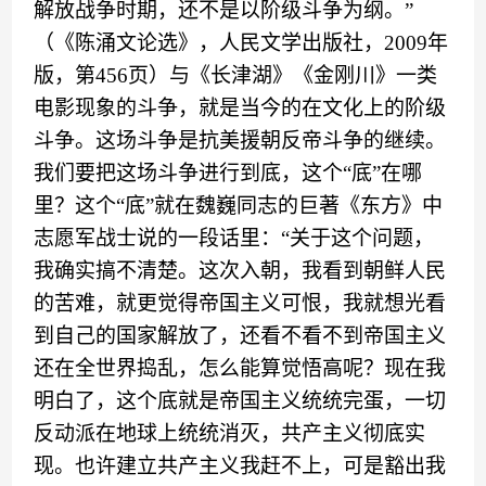
解放战争时期，还不是以阶级斗争为纲。
”
（《
陈涌文论选
》，
人民文学出版社，
2009年
版，第456页
）
与
《
长津湖
》《
金刚川
》
一类
电影现象的斗争，就是当今的在文化上的阶级
斗争。这场斗争是抗美援朝反帝斗争的继续。
我们要把这场斗争进行到底，这个
“
底
”
在哪
里
？
这个
“
底
”
就在
魏巍
同志的巨著
《
东方
》
中
志愿军战士说的一段话
里
：
“
关于这个问题，
我确实搞不清楚
。
这次入朝，我看到朝鲜人民
的苦难，就更觉得帝国主义可恨，我就想光看
到自己的国家解放了，还看不看不到帝国主义
还在全世界捣乱，怎么能算觉悟高呢？现在我
明白了，这个底就是帝国主义统统完蛋，一切
反动派在地球上统统消灭，共产主义彻底实
现
。
也许建立共产主义我赶不上，可是豁出我