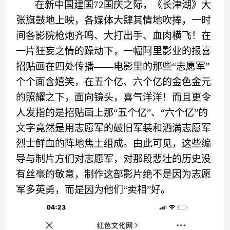
在新中国
建国
72
国庆之际，
《
长津湖
》
大
张旗鼓
地
上映，各媒体大肆
其情地
吹捧，一时
间各影院枪炮齐鸣
、
大打出手
、
血肉横飞
！
在
一片狂妄之情的躁动下，一幅阿里影业的报喜
招贴画在四处传
播
——
电影
里的
那些
“
志愿军
”
个个面含嬉笑
，
在五个亿、六个亿的金色金元
的照耀之下，
面
向
镜头
，喜气洋洋
！
而且更令
人发指的
是
招贴画上那
“
五个亿
”、
“
六个亿
”
的
文字竟然是用志愿军的破旧军装和洒满志愿军
烈士鲜血的阵地焦土组成。由此可见，这些编
导与制片方们
对志愿军
，
对那段悲壮的历史
没
有丝毫的敬意，
制作这部影片
绝不是因为志愿
军多英勇，而是因为他们
“
卖相
”
好。