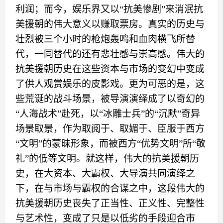
利润；
而今，娱乐界又以
“
抗美惨剧
”
来消
泯
抗
美援朝的伟大意义
以赚取票房
。真实的历史与
壮烈被三个小时的枪炮
轰鸣
和血肉
横飞
所替
代，一同替代的还有悲
壮
感与崇高感。伟大的
抗美援朝历史在这些资本与市场的变幻中变成
了供人观赏娱乐的皮影戏。更为可恶的是，这
些荒诞的战斗场景
，
被导演演绎成了以奇幻
的
“
人海战术
”
赴死，以
“
冰雕
士兵
”
的
“
沉默
”
奇异
场景取景
，
作为取阅于、
取媚于
、
臣服
于西方
“
文明
”
的
蒙昧
形象，而被西方
“
优势文明
”
所
“
敬
礼
”
的低等文
明
。就这样
，
伟大的抗美援朝
历
史
，在大资本、大霸权、大导演共同演绎之
下
，
在与市场与霸权的合谋
之
中，这段伟大的
抗美援朝历史丧失了
正当性、正义性、
完整性
与
艺术性，
变成了
只是以低劣的手段迎合
市