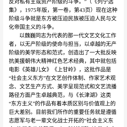
反对私有主或资产阶级的斗争。
”（
《列宁选
集》
，
1975年
版，
第一卷
，
第
43页
）
现在这种
阶级斗争就是东方被压迫民族被压迫人民与文
化帝国主义的斗争。
以魏巍同志为代表的那一代文艺文化工作
者，以无产阶级的使命与担当，
以卓越的无产
阶级的美学形态和范式，创造出了一大批反映
抗美援朝伟大精神红色艺术经典，其中就包括
电影《英雄儿女》《上甘岭》，这批作品是
“社会主义东方”在文艺创作体制、作家艺术观
念、文艺生产方式、美学呈现范式和文艺流播
路径方面产生卓越典范，与《长津湖》这类
“东方主义”的作品有着本质区别与价值观上的
巨大差别。目前我们所作的重要任务就是遵循
志愿军与老一辈文化战士开拓的“社会主义东