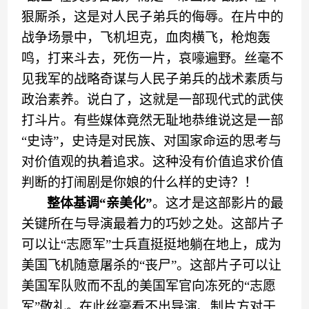
狠
厮杀
，这是对人民子弟兵的侮辱。
在片中的
战争
场景中
，飞机坦克
，
血肉
横飞
，
枪炮轰
鸣，
打来斗去
，死伤一片，哀嚎遍野。丝毫不
见我军
的
战略奇谋与人民子弟兵
的
战术素质
与
政治素养
。
说白了，这就是一部现代式的武侠
打斗片。有些媒体竟然无耻地恭维
说
这是一部
“
史诗
”
，史诗是对民族、对国家命运的思考与
对价值观的执着追求。这种没有价值追求价值
判断的打闹剧是
你娘的
什么样的史诗？
！
整体基调
“
亲美化
”
。
这才是这部影片的最
关键所在与导演最
着
力的巧妙之处。这部片子
可以让
“
志愿军
”
士
兵
直挺挺地躺在地上，成为
美国飞机随意屠杀的
“
丧尸
”
。这部片子可以让
美国军队败而不乱
的
美国军官
向
冻死的
“
志愿
军
”
敬礼。在此丝毫看不出导演、制片方对于