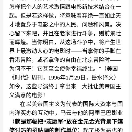
怎样把个人的艺术激情跟电影新技术结合在一
起。但是若这样做，将意味着弃绝一直如此天
才地置身于电影之中的人民、问题和风景。决
心留下来吧，并且在老家进行斗争，则前景壮
丽辉煌。当你明白，从这场斗争中，将产生世
界上最激动人心的电影时——当拿你的手脚在
香港冒险，或者拿你的自由在北京冒险时——
为何不干！它甚至会使你幸福终生。”（美国
《时代》周刊，1996年1月29日，岳水译文）
如今，这些导演终于拿出来一大批让美帝国主
义满意的电影！
在以美帝国主义为代表的国际大资本与国
内洋买办的互动中，马云与他的阿里巴巴影业
（
就是
那
幅把
“
志愿军
”
放在
金
元金光背景下嬉
笑讨巧的招贴画的制作单位
）
起了极为恶劣的