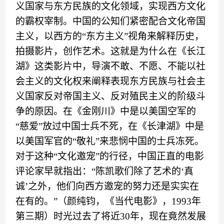
义国家与东方民族的文化领域，实现西方文化
的霸权宰制。中国的公知们
紧密配合文化帝国
主义，
以西方的
“
东方主义
”
视角来解释历史，
拍摄影片
，
创作艺术。这就是为什么在《长江
湖》这类影片中，导演不敢
、
不愿
、
不能以社
会主义的文化权来阐释表现东方民族与社会主
义
国家
反对帝国主义、反对殖民主义的阶级斗
争
的原因
。
在
《
金刚
川
》
中
是
以
美国空军的
“
慈爱
”
放过中国士兵
不死
，
在《长津湖》中是
以
美国军官的
“
敬礼
”
来悲悯中国的士兵冻死。
对于这种
“
文化
邀
宠
”
的行径
，中国正直的电影
评论家早就指出
：
“
陈凯歌们除了艺术的
‘
真
诚
’
之外，他们向西方
邀
宠的努力还是实实在
在有的。
”（
颜纯钧，
《
当代电影
》，
1993年
第三期
）
时光过去了将近
30年
，
现在
竟然
发展