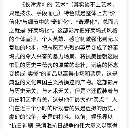
《
长津湖
》
的
“
艺术
”（
其实谈不上艺术，
只是技法、手段而已
）
特色就是整体上去
“
价
值化
”
与细节中的
“
奇幻化
”、“
奇观化
”
，总而言
之就是
“
好莱坞
化
”
。这部影片
把
好莱坞式风格
的
个体宣泄、个人英雄
、
感官刺激强化到无以
复加的地步，把
志愿军
先烈的英勇变成了好莱
坞式的令人兴奋的暴力场景，将抗美援朝这段
惨
烈的历史
中蕴含的
厚重的悲壮，沉痛的怀念
变
换
成
“
卖惨
”
的商品以赢得
市场和票房
，
这是
典型的文化帝国主义所操控的
产物
。这部影片
与历史无关，与艺术无关，
但是
它
还
假装着与
历史和艺术
有
关
，
这是他们最大的
“买点”！
人
们在近三个小时的所观看的只是虚拟的历史
，
虚幻的战争
，
奇异的打斗
。以前，娱乐界以
“
抗日神剧
”
来消
泯
抗日战争的伟大意义
以赢得