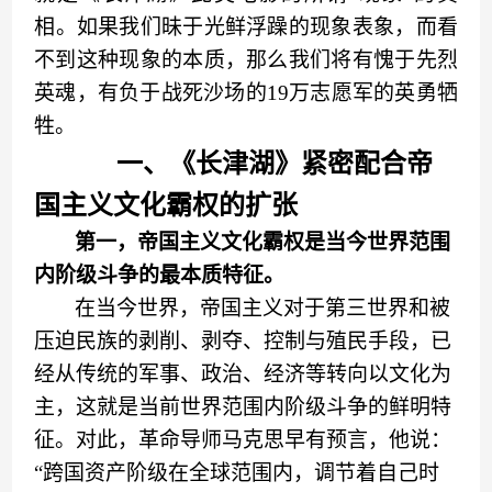
相
。如果我们昧于光
鲜
浮躁的现象表象，而看
不到这种现象的本质，那么我们将有愧于先烈
英魂，有
负于
战死沙场的
19万志愿军
的英勇牺
牲
。
一
、
《长津湖》
紧密配合帝
国主义文化霸权的扩张
第一
，
帝国主义文化霸权是当今世界范围
内阶级斗争的最本质特征。
在当今世界，帝国主义对于第三世界和被
压迫民族的剥削、剥夺、控制与殖民手段，
已
经
从传统的军事、政治
、
经济等转向以文化为
主，这就是当前世界范围内阶级斗争的鲜明特
征。对此，革命导师马克思早有预言，他说
：
“
跨国资产阶级在全球范围内
，
调节着自己时