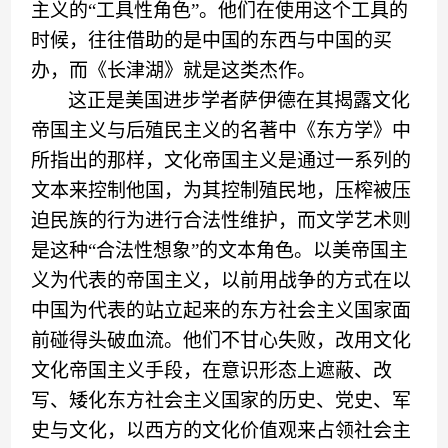
主义的
“
工具性角色
”
。他们在使用这个工具的
时候，往往借助的是中国的东西与中国的买
办，而
《
长津湖
》
就是这类杰作。
这正是美国进步学者
萨伊德
在其揭露文化
帝国主义
与后殖民主义
的名著中《东方学》中
所指出的那样，文化帝国主义是通过一系列的
文本来控制他国，
为其
控制殖民地，压榨被压
迫民族
的行为
进行合法性维护，而文学艺术则
是这种
“
合法性想象
”
的
文本角色。以美帝国主
义为代表的帝国主义，以
前用
战争的方式在以
中国为代表的站立起来的东方社会主义国家面
前碰得头破血流。他们不甘心失败，改用文化
文化帝国主义手段
，
在意识形态上遮蔽、改
写
、
矮化东方社会主义国家
的
历史、党史、军
史与文化，以西方的文化价值观来占领社会主