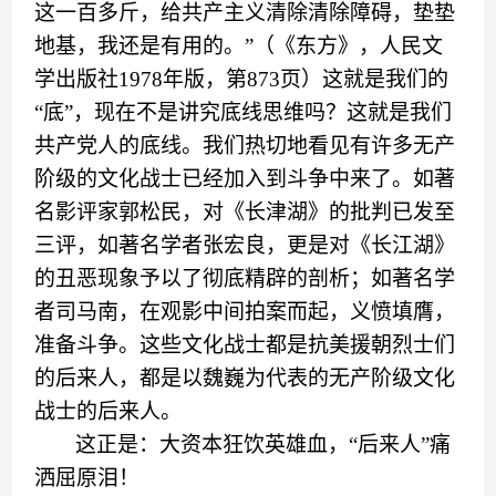
这一百多斤，给共产主义清除清除障碍，垫垫
地基，我还是有用的。
”（《
东方
》，
人民文
学出版社
1978年版
，
第
873页
）
这就是我们的
“
底
”
，现在不是讲究底线思维吗？这就是我们
共产党人的底线。我们热切地
看见
有许多无产
阶级的文化战士已经加入到斗争中来了。如著
名影评家郭松民
，
对
《
长津湖
》
的批判已发至
三
评
，如著名学者张
宏
良
，
更是对
《
长江湖
》
的丑恶
现象予以了彻底精辟的
剖析
；
如
著名学
者司马南
，
在观影中间拍案而起，
义愤填膺
，
准备斗争。这些文化战士都是抗美援朝烈士们
的后来人
，
都是以
魏巍
为代表的无产阶级文化
战士的后来人
。
这正是
：
大资本狂
饮
英雄
血，
“
后来人
”
痛
洒
屈原泪
！