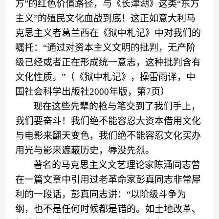
方”的红色价值路径，与《长津湖》这类“东方
主义”的殖民文化血战到底！这正如意大利马
克思主义者葛兰西在《狱中札记》中对我们的
嘱托：“通过对资本主义文明的批判，无产阶
级已经或者正在形成统一意志，这种批判含有
文化性质。”（《狱中札记》，操雷雨译，中
国社会科学出版社2000年版，第7页）
现在这些先辈的枪与
笔
交到了我们手上，
我们要奋斗
！
我们
绝不能容忍大资本借用文化
与电影来翻天变色，
我们
绝不能容忍文化买办
用光
与
影来遮蔽历史，辱
没
先烈。
著名的马克思主义文艺理论家陈
涌
同志曾
在一篇文章中
引用过老革命家
彭真同志非常犀
利的一段话
，
彭真同志讲
：
“
以阶级斗争为
纲，也不是任何时候都是错的。如土地改革、