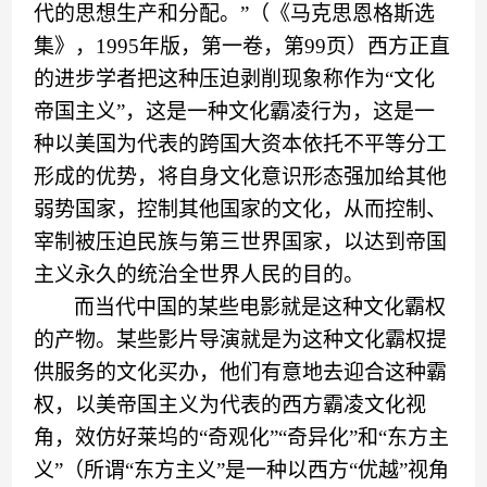
代的思想生产和分配。
”（
《马克思恩格斯选
集》
，
1995年版
，
第一卷
，
第
99页
）
西方正直
的进步学者把这种压迫剥削现象称作为
“
文化
帝国主义
”
，这是一种文化霸凌行为
，
这是一
种以美国为代表的跨国大资本依托不平等分工
形成的优势，将自身文化意识形态强加给其他
弱势国家，控制其
他
国家的文化，从而控制
、
宰制
被压迫民族与第三世界国家，以达到帝国
主义永久的统治全世界人民的目的。
而当代中国的某些电影就是这种文化霸权
的产物
。某些影片导演
就是
为这种文化霸权提
供服务
的文化买办
，
他们
有意地去迎合这种霸
权，以美帝国主义为代表的西方霸凌文化视
角
，
效仿好莱坞的
“
奇观化
”“
奇异化
”
和
“
东方主
义
”（
所谓
“东方主义”是一种以西方“优越”视角