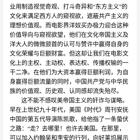
业用制造视觉奇观、打斗奇
异
和
“
东方
主义
”
的
文化来满足西方人的窥视欲，遮蔽共产主义的
理想价值观。而
电影界洋奴买办
极力迎合这种
价值导向与窥视欲望，
他们在
文化帝国主义及
洋
大人的微微
颔首
的认可与赞许中赢得自身的
文化
荣耀
与巨额
财富
。但
这
却让我们在电影文
化上的主权
、
主动权
、
表达权
、
传播权输的一
干二净。在他们为大
资本
赢得巨额
利润
，
为自
身赢得巨额流量的同时，中国共产党与中华民
族的价值观
、
历史观
、
认同感却流失殆尽。
这不能不感叹美帝国主义的奸诈与谋略。
早在上世纪九十年代，美国《时代》周刊安抚
中国的第五代导演陈凯歌，给他指了一条蛰伏
之路：
“走？去哪里！也许去美国。在那里，
可以加入约翰吴和李安的行列，向好莱坞展示