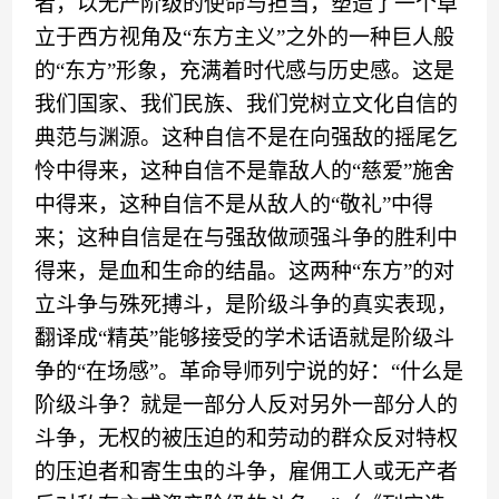
者，以无产阶级的使命与担当，塑造了一个
卓
立
于西方视角及
“
东方主义
”
之外的一种巨人般
的
“
东方
”
形象，充满着时代感与历史感
。
这是
我们国家、我们民族、我们党树立文化自信的
典范与渊源。这种自信不是
在向
强敌的
摇尾乞
怜
中得来，这种自信不是
靠敌人的
“慈爱”施舍
中得来，
这种自信不是
从敌人的
“敬礼”中得
来；
这种自信
是
在
与
强敌做顽强斗争的胜利中
得来，是血和生命的结晶。这两种
“
东方
”
的对
立斗争与殊死搏斗，是阶级斗争的真实表现
，
翻译成
“
精英
”
能够接受
的
学术
话语就是阶级斗
争的
“
在场感
”。
革命导师列宁说的好
：
“
什么是
阶级斗争？就是一部分人反对另外一部分人的
斗争，无权的被压迫的和劳动的群众反对特权
的压迫者和寄生虫的斗争，雇佣工人或无产者