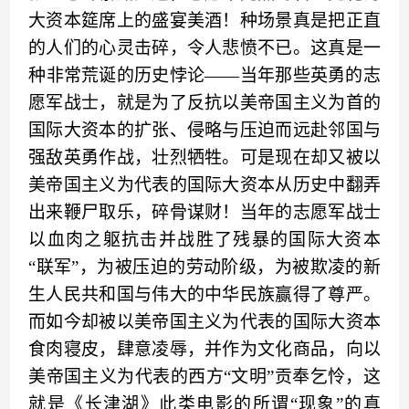
大资本
筵席
上的盛宴
美酒！
种场景真是把正直
的人们的心灵击碎，令人悲愤不已。这真是一
种非常荒诞的历史悖论
——
当年那些英勇的志
愿军战士，就是为了反抗以美帝国主义为首的
国际
大资本的扩张、侵略与压迫而远赴
邻
国与
强敌
英勇作战，壮烈牺牲
。
可是现在却又
被
以
美帝国主义为代表的国际大资本从历史中翻弄
出来鞭尸取乐
，
碎骨
谋财！
当年的志愿军战士
以血肉之躯抗击并战胜了残暴的
国际大资本
“联军”
，为被压迫的劳动阶级，为被
欺凌
的新
生人民共和国与伟大的中华民族赢得了尊严。
而如今却被以美帝国主义为代表的
国际
大资本
食肉寝皮
，
肆意凌辱，
并
作为文化商品，向以
美帝国主义为代表的西方
“
文明
”
贡
奉
乞怜
，这
就是
《
长
津
湖
》
此类电影的所谓
“
现象
”
的真