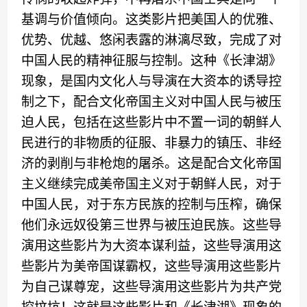
基调与价值倾向
。这类影片把美国人的优雅
、
优势
、
优越、
悠闲表露的淋漓尽致，完成了对
中国人民的精神征服与控制。这种
《
长津湖
》
现象
，
是国内文化人与导演在大资本的诱导控
制之下，配合文化帝国主义对中国人民与被压
迫人民
，
包括在这些影片中不置一词的朝鲜人
民进行
的
非物质的征服、非暴力的镇压、非经
济的剥削
与
非枪炮的屠杀。
这是
配合文化帝国
主义继续完成美帝国主义对于朝鲜人民
，
对于
中国人民
，
对于东方民族的控制与压榨
，
确保
他们永远奴役第三世界
与被压迫民族
。
这些导
演
用这些影片为大资本谋利益，
这些导演
用这
些影片为美帝国谋霸权，
这些导演
用这些影片
为自己谋尊宠，
这些导演
用这些影片为共产党