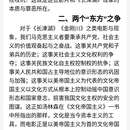
挖坟
坑
！
这就是这些影片和
《
长津湖
》
现象的
本质与罪恶所在。
二、
两个
“
东方
”
之争
对于
《
长津湖
》《
金刚川
》
之类电影与现
象，我们马克思主义者要秉承
共产党、
社会主
义
的
价值观奋起与之奋战
。
这事关共产党和子
弟兵的历史
；
这事关社会主义文化权利的争
夺
；
这事关
民族
文化自主权控制权
的抗争
；
这
事关人民共和国占主导地位的意识形态的巩固
与加强
；
这事关以美帝国主义为代表的文化帝
国主义以文化方式从根本上控制动摇中国意识
形态和国家意志
，
损害我国文化主权
的
安全
的
图谋
。这正如汤林森在
《
文化帝国主义
》
一书
中所
指出
的那样，文化是当今资本主义的工
具，而电影正是以美帝国主义为首的文化帝国