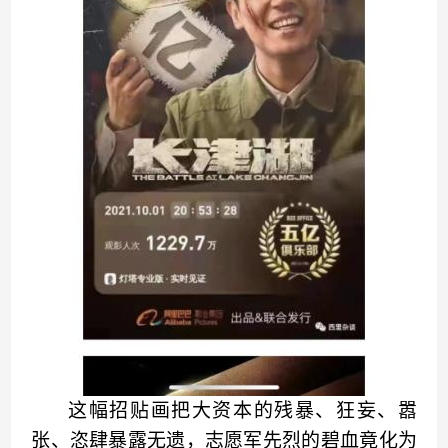
这幅招贴画把大资本的
残暴、
狂妄
、
嚣
张
、
恣肆
暴露无遗，志愿军先烈的
碧
血竟
化
为