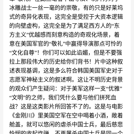
冰雕战士一丝一毫的的崇敬，有的只是好莱
坞
式的奇异化表现，
这完全是受控于大资本逻辑
的向壁虚构，这完全是为了满足西方人的
“东
方主义”优越感而刻意构造的奇观化场景，着
意在
美
国
军
官的
“
敬礼
”中赢得导演那点可怜的
“文化自尊”
！
你们可以如此谄媚，但是不要强
拉上那段伟大的历史给你们背书！片中这种叙
述表现基调，
这是多么符合韩国美国军史对于
志愿军神秘主义的叙述
啊
。
这
让不明历史背景
的观众们产生疑问
：
对于
美军
这样一支
“
优雅
”
“
文明
”
的
之师，我们凭什么要与
他们
拼死
血
战
？
这是
这类
影片所回答不了的。这是
与电影
《
金刚
川
》
里
美国空军在空中喝着小酒，敞着
舱盖，就可以悠闲的虐杀中国士兵，最后慈悲
怜悯的收起炸弹，不再屠杀中国士兵
是同一个