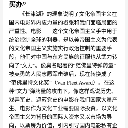
买办”
《
长津湖
》
的现象说明了文化帝国主义
在
国内电影界
内应力量的嚣张
和我们面临局面的
严重性。电影
——
这个文化帝国主义手中用于
统治控制全球的利器，
是
以美帝国主义为代表
的文化帝国主义实施实行政治控制的
重要
手
段，他们对中国与东方民族的征服也从武力转
向了
“
文
力
”
。像臭名昭著的
“
范佛里特弹药量
”
被英勇的人民志愿军击破
后
，现在转换成了
“
范佛里特文化奖
”（Van Fleet Award）
。在这
种
“
文
力
”
弹药量的
攻击
下
，
像这样
戏
说历史、
戏弄军史
、
遮蔽党史的电影在我们国家大量产
生。电影
作为
文化工业需要国际投资
，
以文化
帝国主义为背景的国际大资本又以市场为导
向，以票房为价值，引内引导国内电影私有企