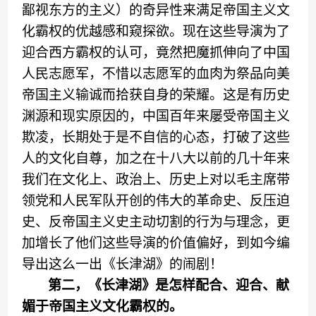
鄙视东方的主义
）
的奇异性来满足帝国主义
文
化霸权的
优越感和窥探欲。
现在
这些导演为了
迎合西方霸权的认可，
竟然把魔抓伸向了中国
人民志愿军，
不惜以志愿军的血肉为祭品
向美
帝国主义输诚
而拾
获
自身的荣耀。这是有历史
渊源
和现实原因
的
，
中国百年来
屡受帝国主义
欺凌，长期处于
是不自信的心态
，
打破了这些
人的文化自尊，加之
在十八大以前的
几十年来
我们在文化上、政治上
、
历史上
对
以毛主席带
领党和人民军队开创
的伟大的革命史、反压迫
史、反帝国主义史主动切割的行为与理念
，
更
加增长了他们这些导演的价值偏好，
到如今
编
导出这么一出
《长津湖》
的闹剧
！
第二，
《
长津湖
》
是怎样配合、迎合、献
媚于帝国主义文化霸权的。