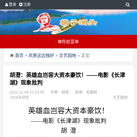
登录
注册
导航菜单
首页
>
风景这边独好
>
文艺园地
» 正文
胡澄：英雄血岂容大资本豪饮！——电影《长津
湖》现象批判
2021-11-04 21:24:55
作者：胡澄
来源：毛旗网
7929次浏览
文艺园地
英雄血
岂容大资本豪饮！
——
电影
《
长津湖
》
现象批判
胡
澄