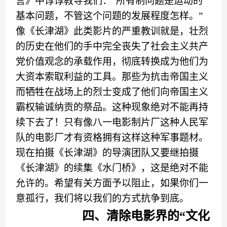
言》中
谆谆教导我们
：
“
所有制问题是运动的
基本问题，不管这个问题的发展程度怎样。
”
像
《
长津湖
》
此类影片的严重教训就是
，
壮烈
的历史在他们的手中完全丧失了社会主义共产
党价值观念的承载作用
，
彻底转换成为他们为
大资本索取利益的工具。那些
为抗击帝国主义
而
牺牲在战场
上
的烈士变成了他们
向
帝国主义
霸权
输诚纳贡
的
祭品
。这种现象绝对不能再持
续下去了
！
只有像八一
电影制片厂
这种人民军
队的电影
厂
才有资格
拥有
这样这种军事题材
。
现在拍摄
《
长津湖
》
的导演团队又
要
继拍摄
《长津湖》的续集
《
水门桥
》，
这是绝对不能
允许的。
希望有关方面予以阻止，
如果你们一
意孤行，我们将以我们的方式抗争到底。
四、清除电影界的
“文化