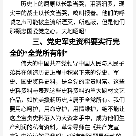
历史上的屈原以长歌当哭
，
泪洒汨罗，
现
实中的战士以长文当哭，
鸣叫报春。
他们的呼
喊之声可能被主流所湮灭
，
所遮蔽，但是他们
那颗
忠
国爱党之心，天地昭昭
！
三、党史军史资料要实行完
全的
“全党所有制”
伟大的中国共产党领导中国人民
与
人民子
弟兵在创造历史
进
程中积累下来的党史、军
史、国史资料史料，是全党
的
宝贵财富。这些
史料
资料
与
表现这些史料资料的重大题材文艺
作品，如抗美援朝历史应属于全党所有。我们
要用心呵护，用命守护，用情维护，绝不能让
这些宝贵史料落入为大资本
手中，成为他们
生
产利润的
私有
资料。革命导师
在《共产党宣