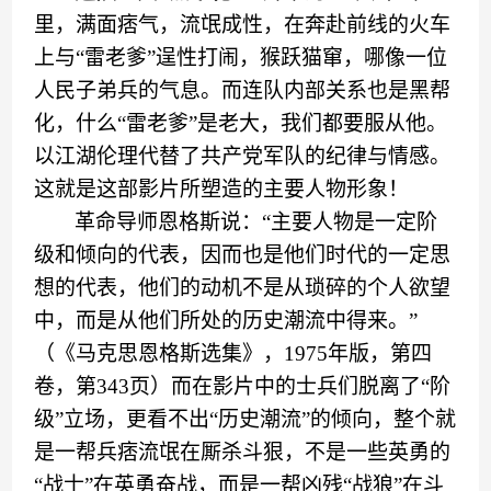
里
，满面痞气，流氓成性，在
奔赴前线的
火车
上与
“
雷老爹
”
逞性
打闹，
猴跃
猫
窜
，
哪像一位
人民子弟兵的气
息
。而
连队
内部关系也是黑帮
化，什么
“
雷老爹
”
是老
大
，
我们都要服从他。
以江湖伦理代替了共产党军队的纪律与情感。
这就是这部影片所塑造的
主要人物
形象！
革命导师恩格斯说
：
“
主要人物是一定阶
级和倾向的代表，因而也是他们时代的一定思
想的代表，他们的动机不是从琐碎的个人欲望
中，而是从他们所处的历史潮流中得来。
”
（《
马克思恩格斯选集
》，
1975年版，第四
卷，第343页
）
而在影片中
的士兵们脱离了
“阶
级”立场，更看不出“历史潮流”的倾向，
整个就
是一帮兵痞流氓在厮杀斗狠，不是一些英勇的
“
战士
”
在
英勇奋
战，而是一帮
凶残
“
战狼
”
在
斗