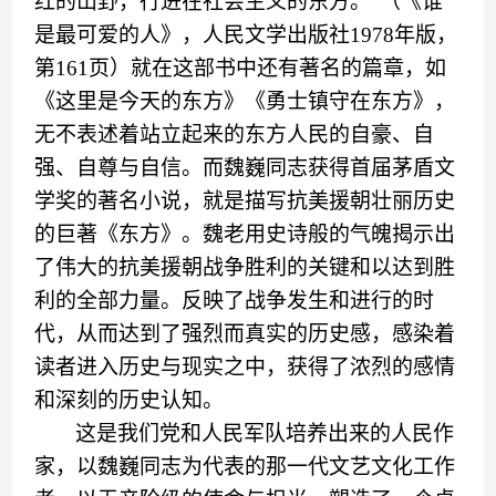
红的山野，行进在社会主义的东方
。
”（
《谁
是最可爱的人》
，
人民文学出版社
1978年版
，
第
161页
）
就在这部书中还有著名的篇章，如
《
这里是今天的东方
》《
勇士镇守在东方
》
，
无不表述着站立起来的东方人民的自豪
、
自
强
、
自尊
与自信
。
而
魏巍
同志获得首届茅盾文
学奖的著名小说，就是描写抗美援朝壮丽历史
的巨著
《
东方
》。
魏老用史诗般的气魄揭示出
了伟大的抗美援朝战争
胜利
的关键和以达到胜
利的全部力量。反映了战争发生和进行的时
代
，
从而达到了强烈而真实的历史感，感染着
读者进入历史与现实之中，获得了浓烈的感情
和深刻的历史认知。
这是我们党和人民军队培养出来的人民作
家，以魏巍同志为代表的那一代文艺文化工作