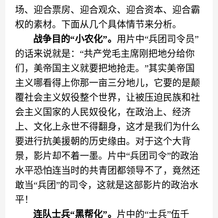
场、
迎合
票房、
迎合观众
、
迎合
资本、
迎合霸
权
的素材
。
下面
从几个具体情节来分析。
战争目的
“
小农化
”
。
用片中
“
兵团司令员
”
的话来说
就是：
“
共产党毛主席刚把地分给你
们
，
美帝国主义就要把
地
抢
走
。
”
其实美帝国
主义哪看得上你那一亩三分地儿，
它
要的是
颠
覆
社会主义奴役整个世界
，
让被压迫民族和社
会主义国家的人民奴
役
化
，
在政治上、经济
上、文化上永世不得翻身，这才是我们为什么
要进行抗美援朝的历史缘由。
对于这个大背
景
，影片
却
不着一墨。片中
“
兵团司令
”
的政治
水平恐怕连当时的共青团都领导不了，竟然还
敢当
“
兵团
”的
司令
，
这就是这部影片的政治水
平！
连队
士兵
“
黑帮化
”。
片中的
“士兵”
伍千