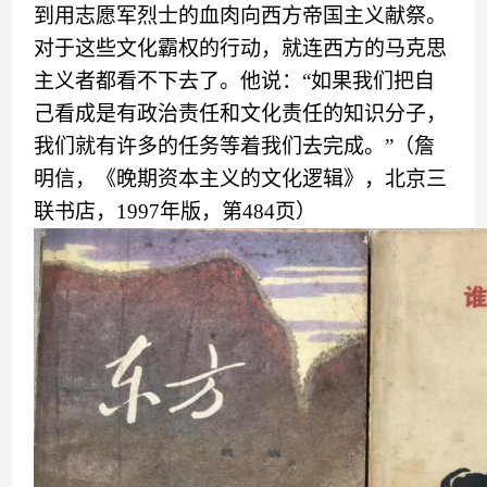
到
用志愿军烈士的血肉向西方帝国主义献祭。
对于这些文化霸权的行动，就连西方的马克思
主义者都看不下去了。他说
：
“
如果我们把自
己看成是有政治责任和文化责任的知识分子，
我们就有许多的任务等着我们去完成。
”（
詹
明信，
《
晚期资本主义的文化逻辑
》
，北京三
联书店
，
1997年版
，
第
484页
）