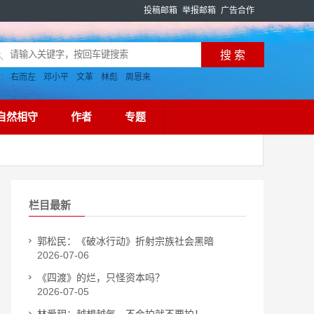
投稿邮箱
举报邮箱
广告合作
搜：
右而左
邓小平
文革
林彪
周恩来
自然相守
作者
专题
栏目最新
郭松民：《破冰行动》折射宗族社会黑暗
2026-07-06
《四渡》的烂，只怪资本吗？
2026-07-05