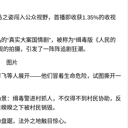
之姿闯入公众视野，首播即收获1.35%的收视
“真实大案国情剧”，被称为“缉毒版《人民的
观的拍摄，引发了一阵阵追剧狂潮。
飞等人展开——他们冒着生命危险，试图撕开一
景：缉毒警进村抓人，不仅得不到村民协助，反
目睽睽之下被村民销毁。
盘踞，法外之地触目惊心。