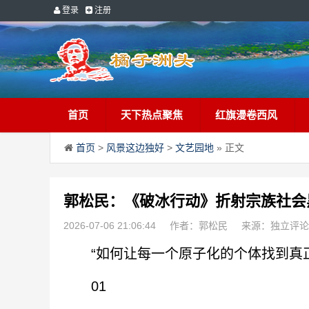
登录
注册
首页
天下热点聚焦
红旗漫卷西风
首页
>
风景这边独好
>
文艺园地
» 正文
郭松民：《破冰行动》折射宗族社会
2026-07-06 21:06:44
作者：郭松民
来源：独立评论
“如何让每一个原子化的个体找到真正
01