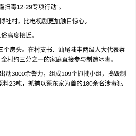
毒12·29专项行动”。
博社村，比电视剧更加触目惊心。
俗高度接近。
三个房头。在村支书、汕尾陆丰两级人大代表蔡
，全村约三分之一的家庭直接参与制造冰毒。
动3000余警力，组成109个抓捕小组，捣毁制
原料23吨，抓捕以蔡东家为首的180余名涉毒犯