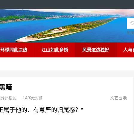
热
环球同此凉热
江山如此多娇
风景这边独好
人与
黑暗
员郭松民
149次浏览
文艺园地
属于他的、有尊严的归属感？”