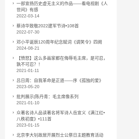
一部宣扬历史虚无主义的作品——看电视剧《人
世间》有感
2022-03-14
蔡诗华致敬2022建军节诗•108首
2022-07-30
邓小平诞辰120周年纪念赋词《调笑令》四阕
2024-08-21
【愤怒】这么多画家都在侮辱毛主席，是可忍，
孰不可忍？！
2021-01-11
吕日周：自我革命是正道——序《孤独的爱》
2023-05-20
批判展示|陈丹青：毛主席像系列
2021-01-10
众著名诗人品读著名将军诗人岳宣义《满江红•
八秩初度》•111首
2023-01-15
北京李大钊故居开展烈士公祭日主题教育活动