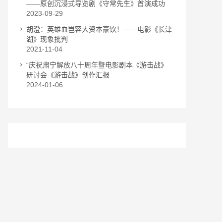
——原创沉浸式导览剧《守常先生》首演成功
2023-09-29
胡澄：英雄血岂容大资本豪饮！——电影《长津
湖》现象批判
2021-11-04
“庆祝肃宁解放八十周年暨电影剧本《游击战》
研讨会《游击战》创作汇报
2024-01-06