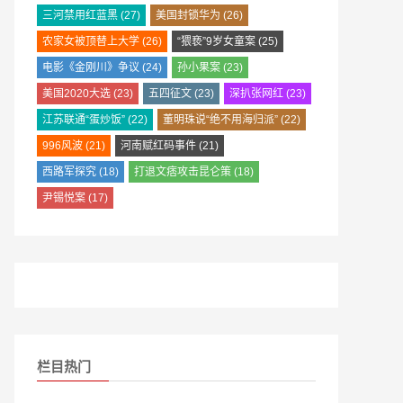
三河禁用红蓝黑
(27)
美国封锁华为
(26)
农家女被顶替上大学
(26)
“猥亵”9岁女童案
(25)
电影《金刚川》争议
(24)
孙小果案
(23)
美国2020大选
(23)
五四征文
(23)
深扒张网红
(23)
江苏联通“蛋炒饭”
(22)
董明珠说“绝不用海归派”
(22)
996风波
(21)
河南赋红码事件
(21)
西路军探究
(18)
打退文痞攻击昆仑策
(18)
尹锡悦案
(17)
栏目热门