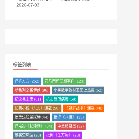
2026-07-03
标签列表
评析方方
(252)
司马南评联想事件
(123)
以色列空袭伊朗
(96)
小学数学教材丑图上热搜
(62)
纪念毛主席
(61)
抗击新冠病毒
(59)
长篇小说《东方》连载
(50)
《朝鲜战争》连载
(48)
批贾浅浅屎尿诗
(44)
批评《八佰》
(35)
评电影《长津湖》
(34)
中美贸易战
(32)
董袭莹风波
(28)
批判《生万物》
(28)