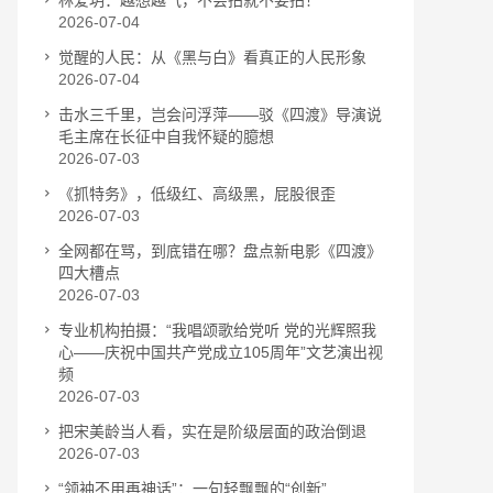
林爱玥：越想越气，不会拍就不要拍！
2026-07-04
觉醒的人民：从《黑与白》看真正的人民形象
2026-07-04
击水三千里，岂会问浮萍——驳《四渡》导演说
毛主席在长征中自我怀疑的臆想
2026-07-03
《抓特务》，低级红、高级黑，屁股很歪
2026-07-03
全网都在骂，到底错在哪？盘点新电影《四渡》
四大槽点
2026-07-03
专业机构拍摄：“我唱颂歌给党听 党的光辉照我
心——庆祝中国共产党成立105周年”文艺演出视
频
2026-07-03
把宋美龄当人看，实在是阶级层面的政治倒退
2026-07-03
“领袖不用再神话”：一句轻飘飘的“创新”