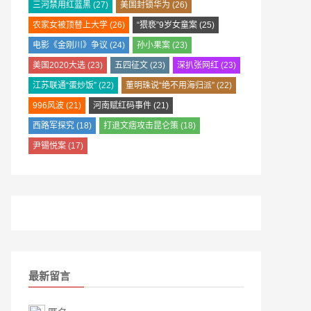
三河禁用红蓝黑
(27)
美国封锁华为
(26)
农家女被顶替上大学
(26)
“猥亵”9岁女童案
(25)
电影《金刚川》争议
(24)
孙小果案
(23)
美国2020大选
(23)
五四征文
(23)
深扒张网红
(23)
江苏联通“蛋炒饭”
(22)
董明珠说“绝不用海归派”
(22)
996风波
(21)
河南赋红码事件
(21)
西路军探究
(18)
打退文痞攻击昆仑策
(18)
尹锡悦案
(17)
最新留言