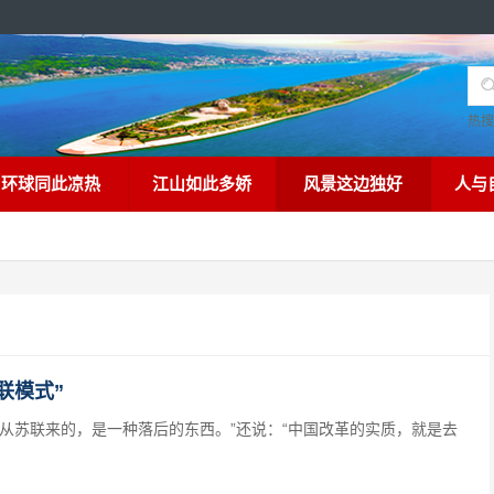
热
环球同此凉热
江山如此多娇
风景这边独好
人与
联模式”
苏联来的，是一种落后的东西。”还说：“中国改革的实质，就是去