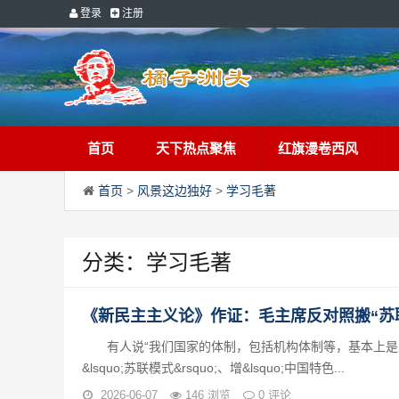
登录
注册
首页
天下热点聚焦
红旗漫卷西风
首页
>
风景这边独好
>
学习毛著
分类：学习毛著
《新民主主义论》作证：毛主席反对照搬“苏
有人说“我们国家的体制，包括机构体制等，基本上是从
&lsquo;苏联模式&rsquo;、增&lsquo;中国特色...
2026-06-07
146 浏览
0 评论