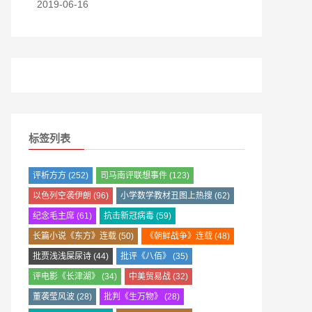
2019-06-16
标签列表
评析方方
(252)
司马南评联想事件
(123)
以色列空袭伊朗
(96)
小学数学教材丑图上热搜
(62)
纪念毛主席
(61)
抗击新冠病毒
(59)
长篇小说《东方》连载
(50)
《朝鲜战争》连载
(48)
批贾浅浅屎尿诗
(44)
批评《八佰》
(35)
评电影《长津湖》
(34)
中美贸易战
(32)
董袭莹风波
(28)
批判《生万物》
(28)