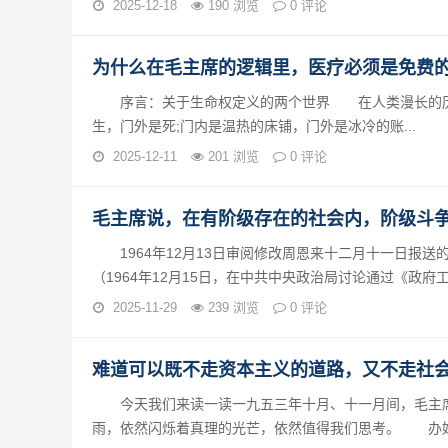
2025-12-18
190 浏览
0 评论
为什么在毛主席的逻辑里，医疗必须是免费
序言：关于生命权定义的两个世界 在人类漫长的历史
生，门外是死;门内是温热的床铺，门外是冰冷的账...
2025-12-11
201 浏览
0 评论
毛主席说，在有阶级存在的社会内，阶级斗
1964年12月13日审阅修改周恩来十二月十一日报送
（1964年12月15日，在中共中央政治局讨论通过《政府工
2025-11-29
239 浏览
0 评论
难道可以既不走资本主义的道路，又不走社
今天我们来读一读一九五三年十月、十一月间，毛主席
雨，依然闪烁着真理的光芒，依然值得我们思考。 办好合