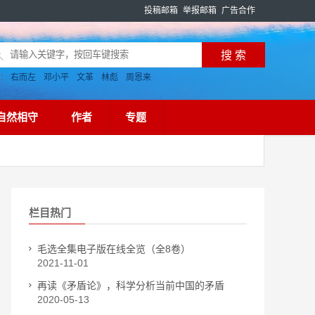
投稿邮箱
举报邮箱
广告合作
搜：
右而左
邓小平
文革
林彪
周恩来
自然相守
作者
专题
栏目热门
毛选全集电子版在线全览（全8卷）
2021-11-01
再读《矛盾论》，科学分析当前中国的矛盾
2020-05-13