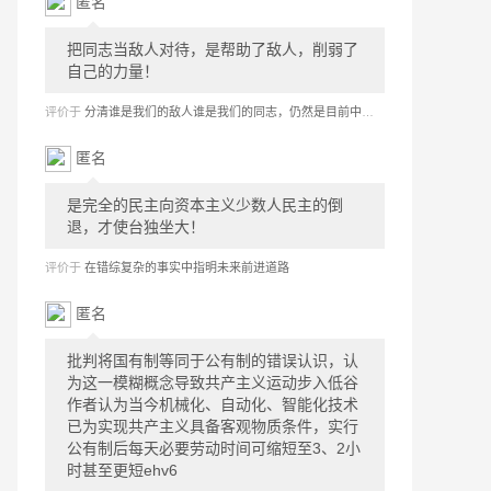
匿名
把同志当敌人对待，是帮助了敌人，削弱了
自己的力量！
评价于
分清谁是我们的敌人谁是我们的同志，仍然是目前中国共产党在国际斗争中、在反腐斗争中取得胜利的首要问题
匿名
是完全的民主向资本主义少数人民主的倒
退，才使台独坐大！
评价于
在错综复杂的事实中指明未来前进道路
匿名
批判将国有制等同于公有制的错误认识，认
为这一模糊概念导致共产主义运动步入低谷
作者认为当今机械化、自动化、智能化技术
已为实现共产主义具备客观物质条件，实行
公有制后每天必要劳动时间可缩短至3、2小
时甚至更短ehv6