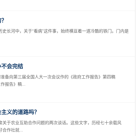
的？
长河中，关于“看病”这件事，始终横亘着一道冷酷的铁门。门内是
争不会完结
的准备向第三届全国人大一次会议作的《政府工作报告》第四稿
作报告》稿...
会主义的道路吗？
关于农业互助合作问题的两次谈话。这些文字，历经七十余载风
作社就...