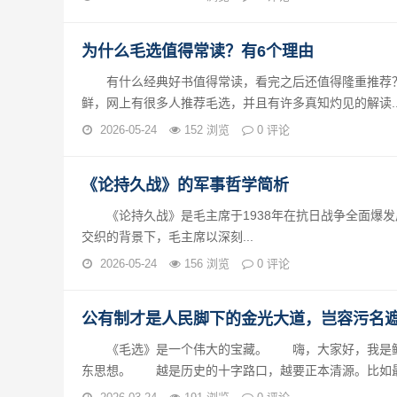
为什么毛选值得常读？有6个理由
有什么经典好书值得常读，看完之后还值得隆重推荐？
鲜，网上有很多人推荐毛选，并且有许多真知灼见的解读..
2026-05-24
152 浏览
0 评论
《论持久战》的军事哲学简析
《论持久战》是毛主席于1938年在抗日战争全面爆发后
交织的背景下，毛主席以深刻...
2026-05-24
156 浏览
0 评论
公有制才是人民脚下的金光大道，岂容污名
《毛选》是一个伟大的宝藏。 嗨，大家好，我是鲲鹏
东思想。 越是历史的十字路口，越要正本清源。比如最近