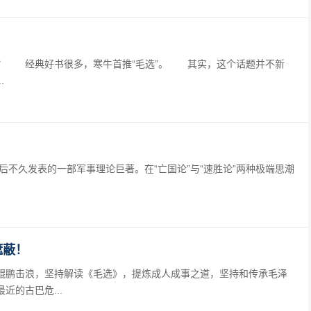
 经典好书很多，寒牛首推“毛选”。 其实，这个话题并不新
.
不久发表的一部军事理论巨著。在“亡国论”与“速胜论”两种极端思潮
遮蔽！
击浪，坚持解读《毛选》，提炼成人成事之道，坚持和传承毛泽
的古巴危...