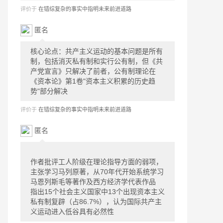
评价于
在错综复杂的事实中指明未来前进道路
匿名
核心论点：共产主义运动的基本问题是所有
制，包括消灭私有制和实行公有制，但《共
产党宣言》只解决了前者，公有制理论在
《资本论》第1卷"资本主义积累的历史趋
势"部分解决
评价于
在错综复杂的事实中指明未来前进道路
匿名
作者批评工人阶级在理论指导方面的弱项，
主张学习马列原著，从70年代开始系统学习
马恩列斯毛等著作及西方经济学代表作品
指出15个社会主义国家中13个出现资本主义
私有制复辟（占86.7%），认为国际共产主
义运动进入低谷具有必然性