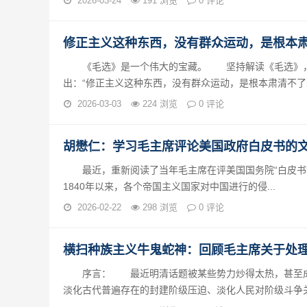
2026-03-24
191 浏览
0 评论
修正主义这种东西，没有群众运动，是根本
《毛选》是一个伟大的宝藏。 坚持解读《毛选》，
出：“修正主义这种东西，没有群众运动，是根本肃清不了其.
2026-03-03
224 浏览
0 评论
胡懋仁：学习毛主席评论美国政府白皮书的
最近，重新阅读了当年毛主席在评美国国务院“白皮书
1840年以来，各个帝国主义国家对中国进行的侵...
2026-02-22
298 浏览
0 评论
横扫种族主义牛鬼蛇神：回顾毛主席关于处
序言： 最近明清话题被某些势力炒得太热，甚至成为
淡化古代普遍存在的封建阶级压迫、淡化人民对阶级斗争关注