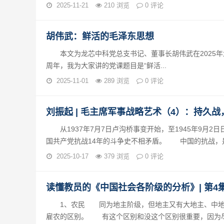
2025-11-21
210 浏览
0 评论
胡伟武：鲜活的毛泽东思想
本文为龙芯中科党总支书记、董事长胡伟武在2025年龙
周年，我为大家讲的党课题目是“鲜活...
2025-11-01
289 浏览
0 评论
刘振起 | 毛主席军事战略艺术（4）：持久
从1937年7月7日卢沟桥事变开始，至1945年9月
国共产党抗战14年的斗争史不相矛盾。 中国的抗战，是敌
2025-10-17
379 浏览
0 评论
读懂教员的《中国社会各阶级的分析》| 第
1、农民 同为地主阶级，但地主又有大地主、中地
雇农的区别。 有这个区别和没这个区别很重要，因为尽管