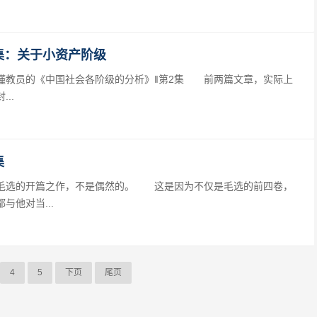
集：关于小资产阶级
教员的《中国社会各阶级的分析》‖第2集 前两篇文章，实际上
..
集
选的开篇之作，不是偶然的。 这是因为不仅是毛选的前四卷，
他对当...
4
5
下页
尾页