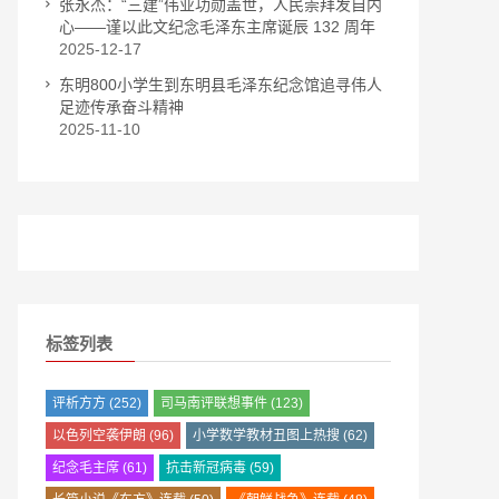
张永杰：“三建”伟业功勋盖世，人民崇拜发自内
心——谨以此文纪念毛泽东主席诞辰 132 周年
2025-12-17
东明800小学生到东明县毛泽东纪念馆追寻伟人
足迹传承奋斗精神
2025-11-10
标签列表
评析方方
(252)
司马南评联想事件
(123)
以色列空袭伊朗
(96)
小学数学教材丑图上热搜
(62)
纪念毛主席
(61)
抗击新冠病毒
(59)