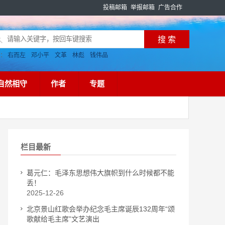
投稿邮箱
举报邮箱
广告合作
搜：
右而左
邓小平
文革
林彪
钱伟品
自然相守
作者
专题
栏目最新
葛元仁：毛泽东思想伟大旗帜到什么时候都不能
丢！
2025-12-26
北京景山红歌会举办纪念毛主席诞辰132周年“颂
歌献给毛主席”文艺演出