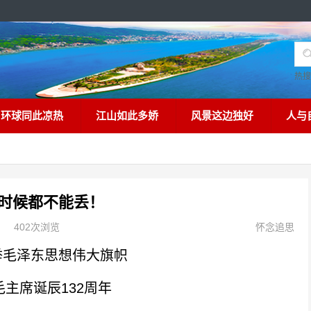
热
环球同此凉热
江山如此多娇
风景这边独好
人与
时候都不能丢！
402次浏览
怀念追思
举毛泽东思想伟大旗帜
主席诞辰132周年