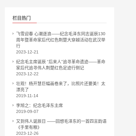
栏目热门
飞雪迎春 心潮逐浪——纪念毛泽东同志诞辰130
周年暨革命家后代红色荆楚大穿越活动在武汉举
行
2023-12-21
纪念毛主席诞辰 “后来人”追寻革命遗迹——革命
家后代追寻伟人荆楚红色足迹行侧记
2023-12-22
壮观！杨开慧巨幅画卷来了，比照片还要美！太
漂亮了
2019-11-14
李旭之：纪念毛泽东主席
2019-09-07
又到伟人诞辰日 ——回想毛泽东的一首四言韵语
《手里有粮》
2023-12-26