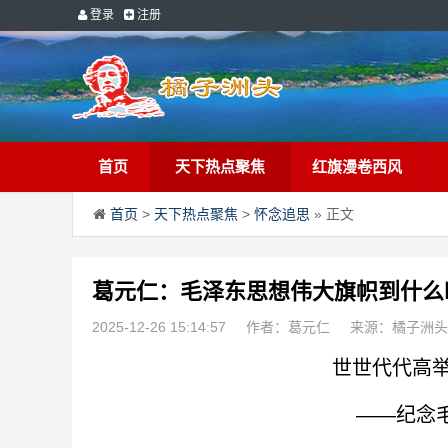
登录
注册
首页
天下热点聚焦
红旗漫卷西风
首页
>
天下热点聚焦
>
怀念追思
» 正文
葛元仁：毛泽东思想伟大旗帜到什么
2025-12-26 15:14:57
作者：葛元仁
来源：橘子洲头
世世代代高
——纪念毛