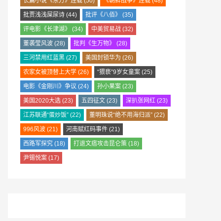
长篇小说《东方》连载
(50)
《朝鲜战争》连载
(48)
批贾浅浅屎尿诗
(44)
批评《八佰》
(35)
评电影《长津湖》
(34)
中美贸易战
(32)
董袭莹风波
(28)
批判《生万物》
(28)
三河禁用红蓝黑
(27)
美国封锁华为
(26)
农家女被顶替上大学
(26)
“猥亵”9岁女童案
(25)
电影《金刚川》争议
(24)
孙小果案
(23)
美国2020大选
(23)
五四征文
(23)
深扒张网红
(23)
江苏联通“蛋炒饭”
(22)
董明珠说“绝不用海归派”
(22)
996风波
(21)
河南赋红码事件
(21)
西路军探究
(18)
打退文痞攻击昆仑策
(18)
尹锡悦案
(17)