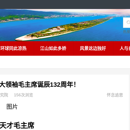
热
环球同此凉热
江山如此多娇
风景这边独好
人与
大领袖毛主席诞辰132周年！
究院
156次浏览
怀念追思
天才毛主席