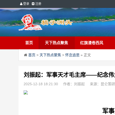
登录
注册
首页
天下热点聚焦
红旗漫卷西风
首页
>
天下热点聚焦
>
怀念追思
» 正文
刘振起：军事天才毛主席——纪念伟
2025-12-18 18:21:30
作者：刘振起
来源：昆仑策研
军事