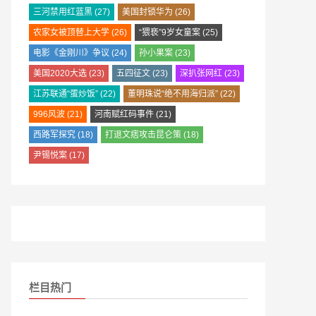
三河禁用红蓝黑
(27)
美国封锁华为
(26)
农家女被顶替上大学
(26)
“猥亵”9岁女童案
(25)
电影《金刚川》争议
(24)
孙小果案
(23)
美国2020大选
(23)
五四征文
(23)
深扒张网红
(23)
江苏联通“蛋炒饭”
(22)
董明珠说“绝不用海归派”
(22)
996风波
(21)
河南赋红码事件
(21)
西路军探究
(18)
打退文痞攻击昆仑策
(18)
尹锡悦案
(17)
栏目热门