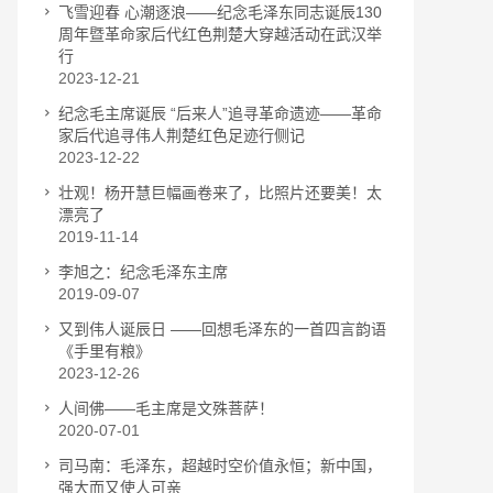
飞雪迎春 心潮逐浪——纪念毛泽东同志诞辰130
周年暨革命家后代红色荆楚大穿越活动在武汉举
行
2023-12-21
纪念毛主席诞辰 “后来人”追寻革命遗迹——革命
家后代追寻伟人荆楚红色足迹行侧记
2023-12-22
壮观！杨开慧巨幅画卷来了，比照片还要美！太
漂亮了
2019-11-14
李旭之：纪念毛泽东主席
2019-09-07
又到伟人诞辰日 ——回想毛泽东的一首四言韵语
《手里有粮》
2023-12-26
人间佛——毛主席是文殊菩萨！
2020-07-01
司马南：毛泽东，超越时空价值永恒；新中国，
强大而又使人可亲