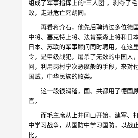
组成了军事指挥上的“三人团”，剥夺了
败，走进危亡死胡同。
再看蒋介石，他先后聘请过多位德国
中将、塞克特上将、法肯豪森上将和日
日本、苏联的军事顾问同时聘用。在这
令，是甲级战犯，屠杀了无数的中国人
问，利用岗村宁次恶魔般的手段，来对
国贼，中华民族的败类。
这一段很滑稽，国、共都用了德国顾
官。
而毛主席从上井冈山开始，建军、打
中学习战争，从国防中学习国防，以战
比。