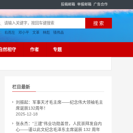
投稿邮箱
举报邮箱
广告合作
搜：
右而左
邓小平
文革
林彪
钱伟品
自然相守
作者
专题
栏目最新
刘振起：军事天才毛主席——纪念伟大领袖毛主
席诞辰132周年！
2025-12-18
张永杰：“三建”伟业功勋盖世，人民崇拜发自内
心——谨以此文纪念毛泽东主席诞辰 132 周年