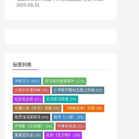
2025-09-21
标签列表
评析方方
(252)
司马南评联想事件
(123)
以色列空袭伊朗
(96)
小学数学教材丑图上热搜
(62)
纪念毛主席
(61)
抗击新冠病毒
(59)
长篇小说《东方》连载
(50)
《朝鲜战争》连载
(48)
批贾浅浅屎尿诗
(44)
批评《八佰》
(35)
评电影《长津湖》
(34)
中美贸易战
(32)
董袭莹风波
(28)
批判《生万物》
(28)