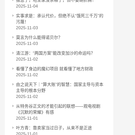
猴急了，地主家没余粮了，但不要胡折腾！
2025-11-04
实事求是：承认代价，但绝不认“饿死三千万”的
污蔑！
2025-11-03
莫言为什么能得诺贝尔？
2025-11-03
清江游：“两国方案”能改变加沙的命运吗？
2025-11-02
看懂了身边的魔幻项目 就看懂了地方财政
2025-11-02
由之说天下｜“算大账”的智慧：国家主导与资本
主导的根本分野
2025-11-02
从特务谷正文的才能引起的联想——观电视剧
《沉默的荣耀》有感
2025-11-01
叶方青：靠卖家当过日子，从来不是正途
2025-11-01