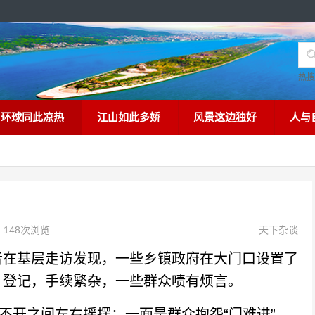
热
环球同此凉热
江山如此多娇
风景这边独好
人与
148次浏览
天下杂谈
在基层走访发现，一些乡镇政府在大门口设置了
、登记，手续繁杂，一些群众啧有烦言。
开之间左右摇摆：一面是群众抱怨“门难进”，