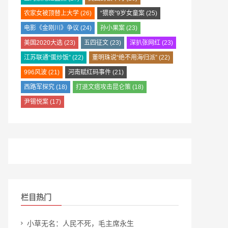
农家女被顶替上大学
(26)
“猥亵”9岁女童案
(25)
电影《金刚川》争议
(24)
孙小果案
(23)
美国2020大选
(23)
五四征文
(23)
深扒张网红
(23)
江苏联通“蛋炒饭”
(22)
董明珠说“绝不用海归派”
(22)
996风波
(21)
河南赋红码事件
(21)
西路军探究
(18)
打退文痞攻击昆仑策
(18)
尹锡悦案
(17)
栏目热门
小草无名：人民不死，毛主席永生