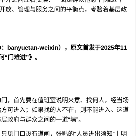
与开放、管理与服务之间的平衡点，考验着基层政
D
：banyuetan-weixin）
，原文首
发于
20
25年11
何“门难进”》。
门，首先要在值班室说明来意、找何人，经当场
后方可进入；如果找的人不在，则不能进入。这道
层政府与群众之间的一道“墙”。
见门口设有道闸，张贴的“人员进出须知”上明