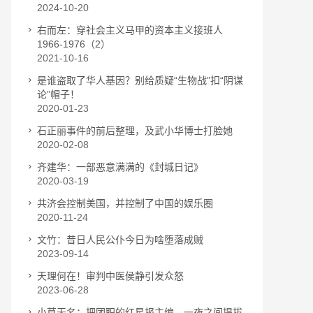
2024-10-20
右而左：穿社会主义马甲的资本主义接班人
1966-1976（2）
2021-10-16
是谁盗取了华人基因？别给质疑“生物战”扣“阴谋
论”帽子！
2020-01-23
石正丽事件的前后整理，及武小华博士打脸她
2020-02-08
齐建华：一部恶意满满的《封城日记》
2020-03-19
共济会控制美国，并控制了中国的娱乐圈
2020-11-24
文竹：昔日人民公仆今日为啥堕落成贼
2023-09-14
天理何在！审判中医侯静引发众怒
2023-06-28
小草无名：把团职的红星报主编，一夜之间提拔