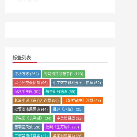
标签列表
评析方方
(252)
司马南评联想事件
(123)
以色列空袭伊朗
(96)
小学数学教材丑图上热搜
(62)
纪念毛主席
(61)
抗击新冠病毒
(59)
长篇小说《东方》连载
(50)
《朝鲜战争》连载
(48)
批贾浅浅屎尿诗
(44)
批评《八佰》
(35)
评电影《长津湖》
(34)
中美贸易战
(32)
董袭莹风波
(28)
批判《生万物》
(28)
三河禁用红蓝黑
(27)
美国封锁华为
(26)