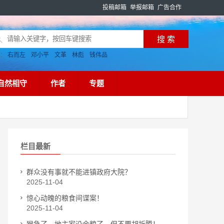
投稿邮箱
举报邮箱
广告合作
搜：
右而左
邓小平
文革
林彪
钱伟品
自然相守
作者
专题
栏目最新
群众没有事就不能进镇政府大院？
2025-11-04
惊心动魄的粮食间谍案！
2025-11-04