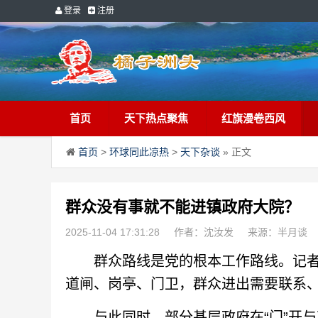
登录
注册
首页
天下热点聚焦
红旗漫卷西风
首页
>
环球同此凉热
>
天下杂谈
» 正文
群众没有事就不能进镇政府大院？
2025-11-04 17:31:28
作者：沈汝发
来源：半月谈
群众路线是党的根本工作路线。记者
道闸、岗亭、门卫，群众进出需要联系
与此同时，部分基层政府在“门”开与不