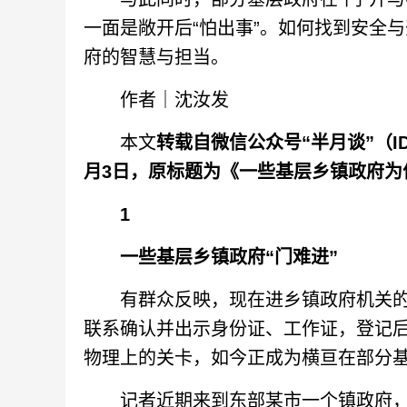
一面是敞开后“怕出事”。如何找到安全
府的智慧与担当。
作者｜沈汝发
本文
转载自
微信公众
号“半月谈
”
（
I
月3日
，原标题为
《一些基层乡镇政府为
1
一些基层乡镇政府“门难进”
有群众反映，现在进乡镇政府机关的
联系确认并出示身份证、工作证，登记
物理上的关卡，如今正成为横亘在部分基
记者近期来到东部某市一个镇政府，只