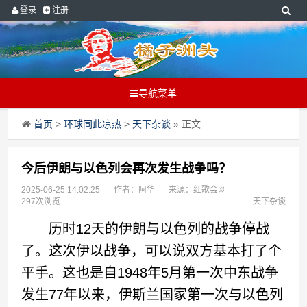
登录
注册
导航菜单
首页
>
环球同此凉热
>
天下杂谈
» 正文
今后伊朗与以色列会再次发生战争吗？
2025-06-25 14:02:25
作者：阿华
来源：红歌会网
297次浏览
天下杂谈
历时12天的伊朗与以色列的战争停战
了。这次伊以战争，可以说双方基本打了个
平手。这也是自1948年5月第一次中东战争
发生77年以来，伊斯兰国家第一次与以色列