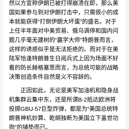
然以方宣称伊朗已被打得崩溃在即，那么美
国如果参与到对伊朗打击中，只需很小的成
本就能获得“打倒伊朗大坏蛋”的盛名。对于
上任半年面对中美贸易、俄乌调停和国内问
题几乎毫无建树的“赢学大师”特朗普而言，
这样的诱惑似乎是无法拒绝的。而对于在美
陆军恰逢特朗普生日阅兵式上因为场面不好
看的防长赫格塞思而言，为总统可能的战略
决策创造条件自然是义不容辞的。
正因如此，无论是美军加油机和隐身战
机集群云集中东，还是所谓B-2抵达欧洲将
投掷GBU-57巨型炸弹，都是为“美国总统特
朗普神机妙算、乾纲独断为美国立下盖世功
勋”的铺垫而已。