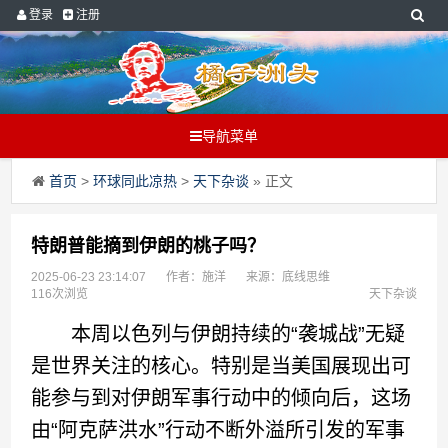
登录
注册
导航菜单
首页
>
环球同此凉热
>
天下杂谈
» 正文
特朗普能摘到伊朗的桃子吗？
2025-06-23 23:14:07
作者：施洋
来源：底线思维
116次浏览
天下杂谈
本周以色列与伊朗持续的“袭城战”无疑
是世界关注的核心。特别是当美国展现出可
能参与到对伊朗军事行动中的倾向后，这场
由“阿克萨洪水”行动不断外溢所引发的军事