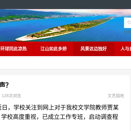
热
环球同此凉热
江山如此多娇
风景这边独好
人与
声？
128次浏览
文艺园地
日，学校关注到网上对于我校文学院教师贾某
，学校高度重视，已成立工作专班，启动调查程