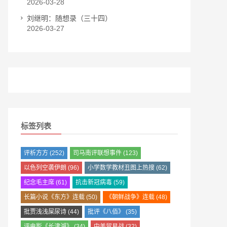
2026-03-28
刘继明：随想录（三十四）
2026-03-27
标签列表
评析方方
(252)
司马南评联想事件
(123)
以色列空袭伊朗
(96)
小学数学教材丑图上热搜
(62)
纪念毛主席
(61)
抗击新冠病毒
(59)
长篇小说《东方》连载
(50)
《朝鲜战争》连载
(48)
批贾浅浅屎尿诗
(44)
批评《八佰》
(35)
评电影《长津湖》
(34)
中美贸易战
(32)