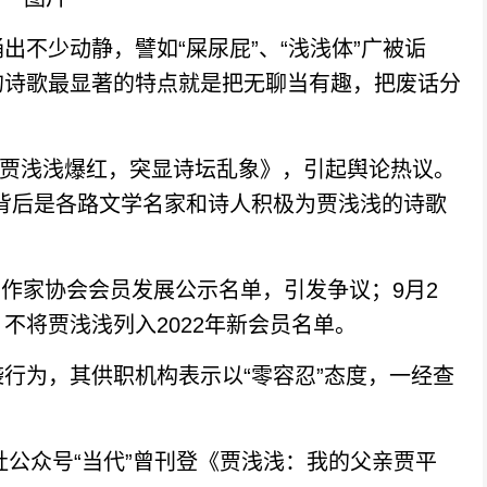
少动静，譬如“屎尿屁”、“浅浅体”广被诟
的诗歌最显著的特点就是把无聊当有趣，把废话分
。
《贾浅浅爆红，突显诗坛乱象》，引起舆论热议。
背后是各路文学名家和诗人积极为贾浅浅的诗歌
国作家协会会员发展公示名单，引发争议；9月2
不将贾浅浅列入2022年新会员名单。
为，其供职机构表示以“零容忍”态度，一经查
公众号“当代”曾刊登《贾浅浅：我的父亲贾平