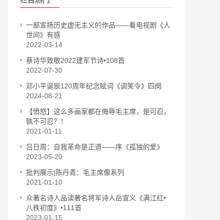
一部宣扬历史虚无主义的作品——看电视剧《人
世间》有感
2022-03-14
蔡诗华致敬2022建军节诗•108首
2022-07-30
邓小平诞辰120周年纪念赋词《调笑令》四阕
2024-08-21
【愤怒】这么多画家都在侮辱毛主席，是可忍，
孰不可忍？！
2021-01-11
吕日周：自我革命是正道——序《孤独的爱》
2023-05-20
批判展示|陈丹青：毛主席像系列
2021-01-10
众著名诗人品读著名将军诗人岳宣义《满江红•
八秩初度》•111首
2023-01-15