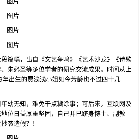
段篇幅，出自《文艺争鸣》《艺术沙龙》《诗歌
存、朱必圣等多位学者的研究交流成果。时间从上
79年出生的贾浅浅小姐如今芳龄也不过四十几
年幼无知，难免干点糊涂事；可后来，互联网及
坛地位日益厚重坚固，自己并已跻身博士、副教
敢抄袭造假？！