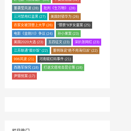
董袭莹风波
(28)
批判《生万物》
(28)
三河禁用红蓝黑
(27)
美国封锁华为
(26)
农家女被顶替上大学
(26)
“猥亵”9岁女童案
(25)
电影《金刚川》争议
(24)
孙小果案
(23)
美国2020大选
(23)
五四征文
(23)
深扒张网红
(23)
江苏联通“蛋炒饭”
(22)
董明珠说“绝不用海归派”
(22)
996风波
(21)
河南赋红码事件
(21)
西路军探究
(18)
打退文痞攻击昆仑策
(18)
尹锡悦案
(17)
栏目热门