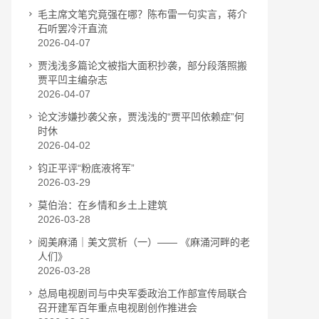
毛主席文笔究竟强在哪？陈布雷一句实言，蒋介
石听罢冷汗直流
2026-04-07
贾浅浅多篇论文被指大面积抄袭，部分段落照搬
贾平凹主编杂志
2026-04-07
论文涉嫌抄袭父亲，贾浅浅的“贾平凹依赖症”何
时休
2026-04-02
钧正平评“粉底液将军”
2026-03-29
莫伯治：在乡情和乡土上建筑
2026-03-28
阅美麻涌｜美文赏析（一）—— 《麻涌河畔的老
人们》
2026-03-28
总局电视剧司与中央军委政治工作部宣传局联合
召开建军百年重点电视剧创作推进会