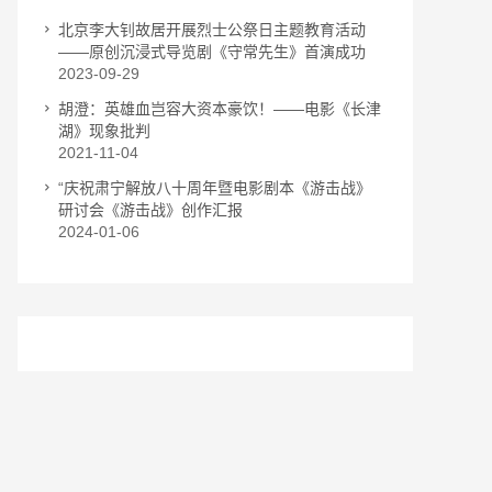
北京李大钊故居开展烈士公祭日主题教育活动
——原创沉浸式导览剧《守常先生》首演成功
2023-09-29
胡澄：英雄血岂容大资本豪饮！——电影《长津
湖》现象批判
2021-11-04
“庆祝肃宁解放八十周年暨电影剧本《游击战》
研讨会《游击战》创作汇报
2024-01-06