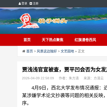
登录
注册
首页
天下热点聚焦
红旗漫卷西风
首页
>
风景这边独好
>
文艺园地
» 正文
贾浅浅官宣被查，贾平凹会否为女发
2026-04-09 22:58:09
作者：朱方清
来源：方清云
4月9日，西北大学发布情况通报：近
某涉嫌学术论文抄袭等问题的相关反映
序。