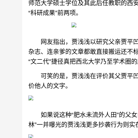
师范大学硕士学位及其此后任教职的西
“科研成果”前两项。
网友指出，贾浅浅以研究父亲贾平凹为
杂志、连亲爹的文章都敢直接搬运还不
“文二代”捷径真把西北大学乃至学术圈
可笑的是，贾浅浅在评价其父贾平凹
价他人的文字。
如果说这种“肥水未流外人田”的父女间
林”一并曝光的贾浅浅更多抄袭行为则实