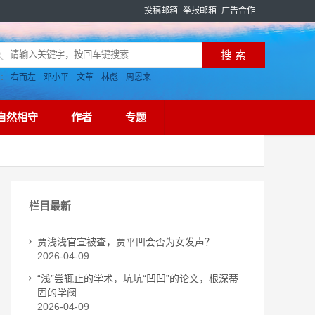
投稿邮箱
举报邮箱
广告合作
搜：
右而左
邓小平
文革
林彪
周恩来
自然相守
作者
专题
栏目最新
贾浅浅官宣被查，贾平凹会否为女发声？
2026-04-09
“浅”尝辄止的学术，坑坑“凹凹”的论文，根深蒂
固的学阀
2026-04-09