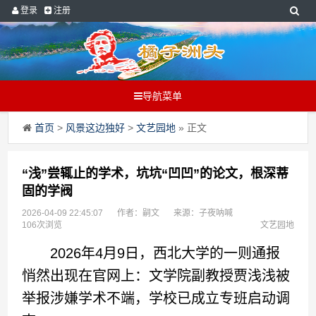
登录
注册
导航菜单
首页
>
风景这边独好
>
文艺园地
» 正文
“浅”尝辄止的学术，坑坑“凹凹”的论文，根深蒂
固的学阀
2026-04-09 22:45:07
作者：嗣文
来源：子夜呐喊
106次浏览
文艺园地
2026年4月9日，西北大学的一则通报
悄然出现在官网上：文学院副教授贾浅浅被
举报涉嫌学术不端，学校已成立专班启动调