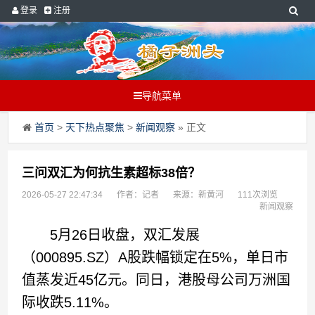
登录
注册
导航菜单
首页
>
天下热点聚焦
>
新闻观察
» 正文
三问双汇为何抗生素超标38倍？
2026-05-27 22:47:34
作者：记者
来源：新黄河
111次浏览
新闻观察
5月26日收盘，双汇发展
（000895.SZ）A股跌幅锁定在5%，单日市
值蒸发近45亿元。同日，港股母公司万洲国
际收跌5.11%。