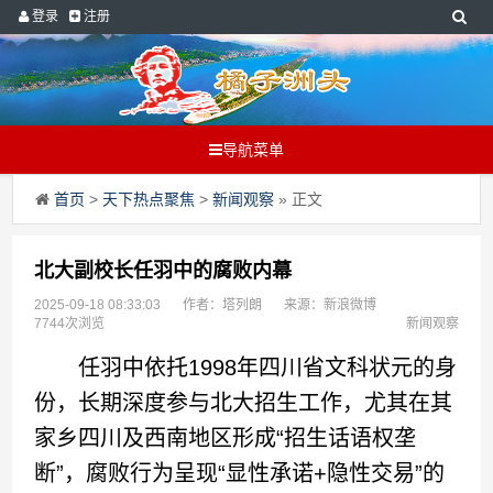
登录
注册
导航菜单
首页
>
天下热点聚焦
>
新闻观察
» 正文
北大副校长任羽中的腐败内幕
2025-09-18 08:33:03
作者：塔列朗
来源：新浪微博
7744次浏览
新闻观察
任羽中依托1998年四川省文科状元的身
份，长期深度参与北大招生工作，尤其在其
家乡四川及西南地区形成“招生话语权垄
断”，腐败行为呈现“显性承诺+隐性交易”的