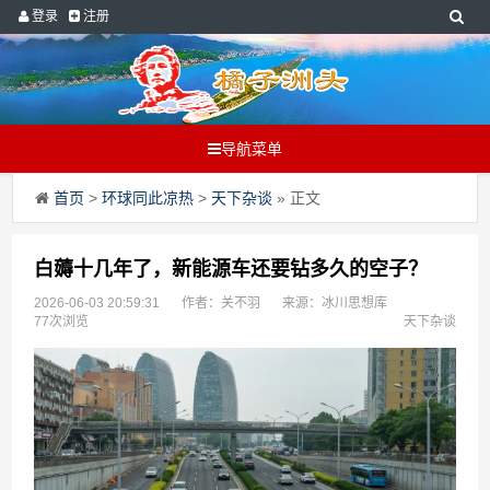
登录
注册
导航菜单
首页
>
环球同此凉热
>
天下杂谈
» 正文
白薅十几年了，新能源车还要钻多久的空子？
2026-06-03 20:59:31
作者：关不羽
来源：冰川思想库
77次浏览
天下杂谈