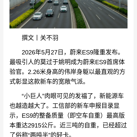
撰文丨关不羽
2026年5月27日，蔚来ES9隆重发布。
最吸引人的莫过于姚明成为蔚来ES9首席体
验官。2.26米身高的伟岸身躯以最直观的方
式彰显这款新车的宽敞气派。
“小巨人”肉眼可见的发福了，新能源车
也越造越大了。工信部的新车申报目录显
示，ES9的整备质量（即空车自重）最高版
本重达2915公斤。近三吨的自重，已经超过
了俗称“两吨半”的轻卡。