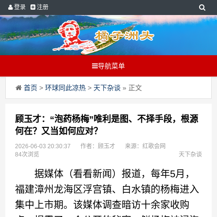
登录
注册
导航菜单
首页
>
环球同此凉热
>
天下杂谈
» 正文
顾玉才：“泡药杨梅”唯利是图、不择手段，根源
何在？又当如何应对？
2026-06-03 20:30:37
作者：顾玉才
来源：红歌会网
84次浏览
天下杂谈
据媒体（看看新闻）报道，每年5月，
福建漳州龙海区浮宫镇、白水镇的杨梅进入
集中上市期。该媒体调查暗访十余家收购