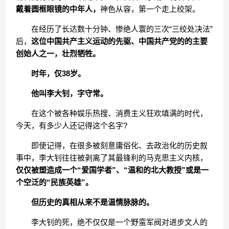
戴着圆框眼镜的中年人，
神色从容，第一个走上绞架。
在经历了长达数十分钟、惨绝人寰的三次“三绞处决法”
后，
这位中国共产主义运动的先驱、中国共产党的的主要
创始人之一，壮烈牺牲。
时年，仅38岁。
他叫李大钊，字守常。
在这个被各种娱乐热搜、消费主义狂欢填满的时代，
今天，有多少人还记得这个名字?
即使记得，在很多被刻意庸俗化、去政治化的历史叙
事中，李大钊往往被剥离了其最锋利的马克思主义内核，
仅仅被塑造成一个“爱国学者”、“温和的北大教授”或是一
个空泛的“民族英雄”。
但历史的真相从来不是温情脉脉的。
李大钊的死，绝不仅仅是一个野蛮军阀对进步文人的