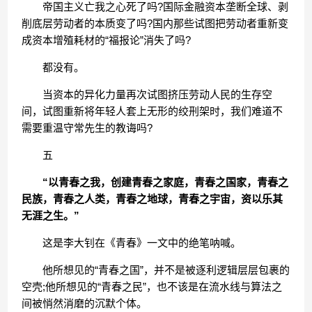
帝国主义亡我之心死了吗?国际金融资本垄断全球、剥
削底层劳动者的本质变了吗?国内那些试图把劳动者重新变
成资本增殖耗材的“福报论”消失了吗?
都没有。
当资本的异化力量再次试图挤压劳动人民的生存空
间，试图重新将年轻人套上无形的绞刑架时，我们难道不
需要重温守常先生的教诲吗?
五
“以青春之我，创建青春之家庭，青春之国家，青春之
民族，青春之人类，青春之地球，青春之宇宙，资以乐其
无涯之生。”
这是李大钊在《青春》一文中的绝笔呐喊。
他所想见的“青春之国”，并不是被逐利逻辑层层包裹的
空壳;他所想见的“青春之民”，也不该是在流水线与算法之
间被悄然消磨的沉默个体。