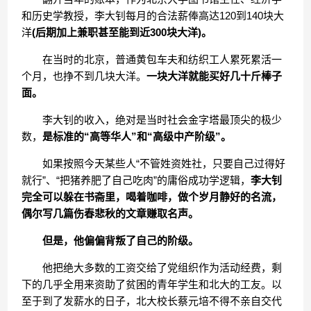
和历史学教授，李大钊每月的合法薪俸高达120到140块大
洋
(后期加上兼职甚至能到近300块大洋)。
在当时的北京，普通黄包车夫和纺织工人累死累活一
个月，也挣不到几块大洋。
一块大洋就能买好几十斤棒子
面。
李大钊的收入，绝对是当时社会金字塔最顶尖的极少
数，
是标准的“高等华人”和“高级中产阶级”。
如果按照今天某些人“不管姓资姓社，只要自己过得好
就行”、“把猪养肥了自己吃肉”的庸俗成功学逻辑，
李大钊
完全可以躲在书斋里，喝着咖啡，做个岁月静好的名流，
偶尔写几篇伤春悲秋的文章赚取名声。
但是，他偏偏背叛了自己的阶级。
他把绝大多数的工资交给了党组织作为活动经费，剩
下的几乎全用来资助了贫困的青年学生和北大的工友。以
至于到了发薪水的日子，北大校长蔡元培不得不亲自交代