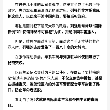
在过去几十年的军阀混战中，这里甚至成了无数下野
政客、失势军阀和满清遗老的避难所。
列强们非常乐意庇
护这些人，以此来干涉中国内政、要挟当权政府。
哪怕是面对犯下滔天大罪的政客，
列强也常常以“国际
惯例”和“使馆神圣不可侵犯”为由，拒绝中国军警抓人。
但是，唯独在面对李大钊，面对这个手无寸铁的共产
党人时，
列强的态度发生了一百八十度的大转弯。
在张作霖动手前，
奉系军阀与列强驻华公使团进行了
秘密交涉。
以荷兰公使欧登科为首的公使团，在确认了要抓捕的
是“制造赤色恐怖”的共产党人后，
不仅立刻签字授权，甚至
在抓捕当天，连使馆区内的外国军警都配合奉军封锁了路
口，防止革命者逃脱。
看明白了吗?
这就是国际资本主义和帝国主义的真面
目。