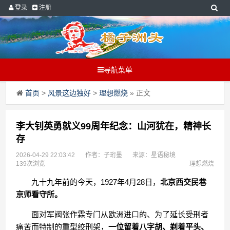
登录
注册
导航菜单
首页
>
风景这边独好
>
理想燃烧
» 正文
李大钊英勇就义99周年纪念：山河犹在，精神长
存
2026-04-29 22:03:42
作者：子珩墨
来源：星语秘境
139次浏览
理想燃烧
九十九年前的今天，1927年4月28日，
北京西交民巷
京师看守所。
面对军阀张作霖专门从欧洲进口的、为了延长受刑者
痛苦而特制的重型绞刑架，
一位留着八字胡、剃着平头、