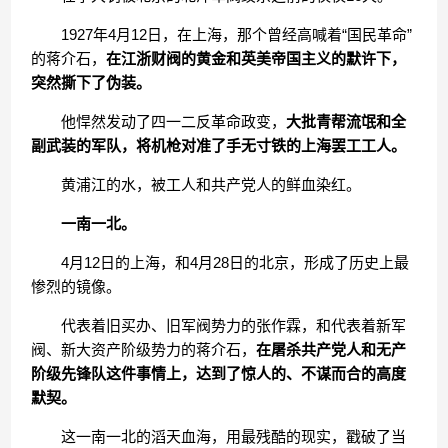
1927年4月12日，在上海，那个曾经高喊着“国民革命”
的蒋介石，
在江浙财阀的黄金和英美帝国主义的默许下，
突然撕下了伪装。
他悍然发动了四一二反革命政变，
大批青帮流氓和全
副武装的军队，将机枪对准了手无寸铁的上海罢工工人。
黄浦江的水，被工人和共产党人的鲜血染红。
一南一北。
4月12日的上海，和4月28日的北京，形成了历史上最
惨烈的镜像。
代表着旧买办、旧军阀势力的张作霖，和代表着新军
阀、新大资产阶级势力的蒋介石，
在屠杀共产党人和无产
阶级先锋队这件事情上，达到了惊人的、不谋而合的高度
默契。
这一南一北的滔天血海，用最残酷的现实，戳破了当