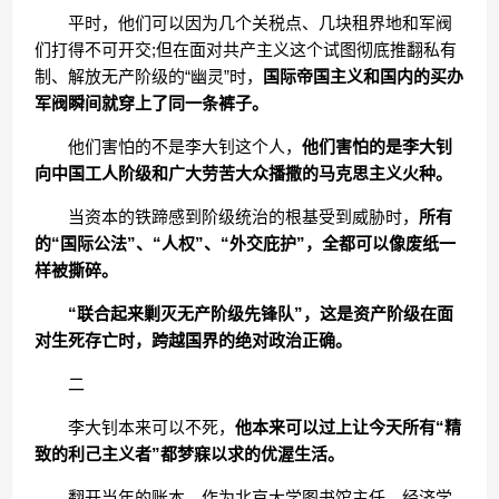
平时，他们可以因为几个关税点、几块租界地和军阀
们打得不可开交;但在面对共产主义这个试图彻底推翻私有
制、解放无产阶级的“幽灵”时，
国际帝国主义和国内的买办
军阀瞬间就穿上了同一条裤子。
他们害怕的不是李大钊这个人，
他们害怕的是李大钊
向中国工人阶级和广大劳苦大众播撒的马克思主义火种。
当资本的铁蹄感到阶级统治的根基受到威胁时，
所有
的“国际公法”、“人权”、“外交庇护”，全都可以像废纸一
样被撕碎。
“联合起来剿灭无产阶级先锋队”，这是资产阶级在面
对生死存亡时，跨越国界的绝对政治正确。
二
李大钊本来可以不死，
他本来可以过上让今天所有“精
致的利己主义者”都梦寐以求的优渥生活。
翻开当年的账本，作为北京大学图书馆主任、经济学