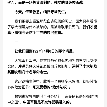
残杀，
而是一场极其深刻的、残酷的阶级绞杀战。
今天，传递敬意，缅怀守常先生。
我们更要去重温那段血迹斑斑的历史。因为只有看懂
了李大钊是为什么被杀的，是被谁联手杀死的，
我们才能
真正看懂今天这个世界的底层逻辑。
一
让我们回到1927年4月6日的那个清晨。
大批奉系军警、便衣特务如狼似虎地扑向东交民巷使
馆区，冲进苏联大使馆原俄国兵营旧址，
逮捕了李大钊及
其妻女和几十名革命志士。
这起逮捕事件中，藏着一个被很多人忽略、却极其核
心的政治细节：
东交民巷的“治外法权”。
根据丧权辱国的《辛丑条约》，东交民巷是列强的“国
中之国”，
中国军警是不允许武装进入的。