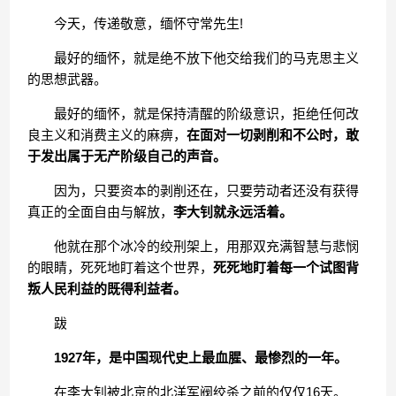
今天，传递敬意，缅怀守常先生!
最好的缅怀，就是绝不放下他交给我们的马克思主义
的思想武器。
最好的缅怀，就是保持清醒的阶级意识，拒绝任何改
良主义和消费主义的麻痹，
在面对一切剥削和不公时，敢
于发出属于无产阶级自己的声音。
因为，只要资本的剥削还在，只要劳动者还没有获得
真正的全面自由与解放，
李大钊就永远活着。
他就在那个冰冷的绞刑架上，用那双充满智慧与悲悯
的眼睛，死死地盯着这个世界，
死死地盯着每一个试图背
叛人民利益的既得利益者。
跋
1927年，是中国现代史上最血腥、最惨烈的一年。
在李大钊被北京的北洋军阀绞杀之前的仅仅16天。