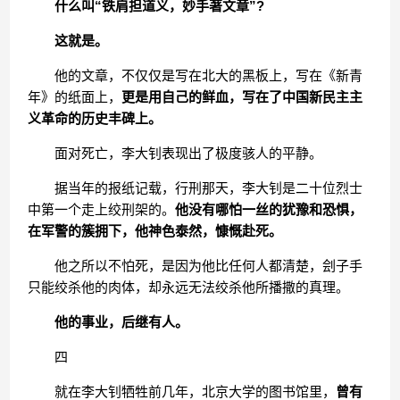
什么叫“铁肩担道义，妙手著文章”?
这就是。
他的文章，不仅仅是写在北大的黑板上，写在《新青
年》的纸面上，
更是用自己的鲜血，写在了中国新民主主
义革命的历史丰碑上。
面对死亡，李大钊表现出了极度骇人的平静。
据当年的报纸记载，行刑那天，李大钊是二十位烈士
中第一个走上绞刑架的。
他没有哪怕一丝的犹豫和恐惧，
在军警的簇拥下，他神色泰然，慷慨赴死。
他之所以不怕死，是因为他比任何人都清楚，刽子手
只能绞杀他的肉体，却永远无法绞杀他所播撒的真理。
他的事业，后继有人。
四
就在李大钊牺牲前几年，北京大学的图书馆里，
曾有