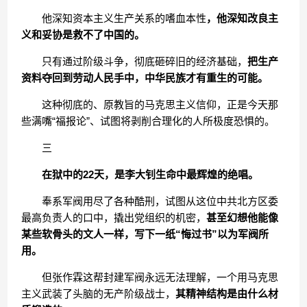
他深知资本主义生产关系的嗜血本性
，他深知改良主
义和妥协是救不了中国的。
只有通过阶级斗争，彻底砸碎旧的经济基础，
把生产
资料夺回到劳动人民手中，中华民族才有重生的可能。
这种彻底的、原教旨的马克思主义信仰，正是今天那
些满嘴“福报论”、试图将剥削合理化的人所极度恐惧的。
三
在狱中的22天，是李大钊生命中最辉煌的绝唱。
奉系军阀用尽了各种酷刑，试图从这位中共北方区委
最高负责人的口中，撬出党组织的机密，
甚至幻想他能像
某些软骨头的文人一样，写下一纸“悔过书”以为军阀所
用。
但张作霖这帮封建军阀永远无法理解，一个用马克思
主义武装了头脑的无产阶级战士，
其精神结构是由什么材