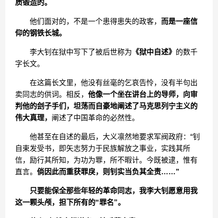
质锻造的。
他们面对的，不是一个患得患失的政客，
而是一座信
仰的钢铁长城。
李大钊在狱中写下了被后世称为
《狱中自述》
的数千
字长文。
在这篇长文里，他没有丝毫的乞哀告怜，没有半句出
卖同志的供词。相反，
他像一个坐在讲台上的导师，向审
判他的刽子手们，坦荡而自豪地阐述了马克思列宁主义的
伟大真理，
阐述了中国革命的必然性。
他甚至在自述的最后，大义凛然地要求军阀政府：“钊
自束发受书，即矢志努力于民族解放之事业，实践其所
信，励行其所知，为功为罪，所不暇计。今既被逮，惟有
直言。
倘因此而重获罪戾，则钊实当负其全责……”
只要能保全那些年轻的革命同志，我李大钊愿意用我
这一颗头颅，担下所有的“罪名”。