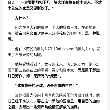
会计：
“一定要提前扣下几十块大洋直接交给李夫人，不然
李先生的家里又要断炊了。”
为什么?
因为在李大钊的眼里，个人的锦衣玉食，在遍地哀
嚎、被帝国主义和封建主义双重榨取的旧中国，
是一种耻
辱。
他在《庶民的胜利》和《Bolshevism的胜利》中，发
出了石破天惊的呐喊。
他敏锐地看到了，世界的未来、历史的动力，绝不是
属于那些高高在上的军阀、买办和资本家，
而是属于那些
终日劳作、却一无所有的“庶民”。
“试看将来的环球，必是赤旗的世界！”
当他把目光投向十月革命的阿芙乐尔号巡洋舰时，他
就已经下定决心，要在这个黑暗的国度里，
用自己的血肉
之躯，去蹚出一条无产阶级彻底解放的血路。