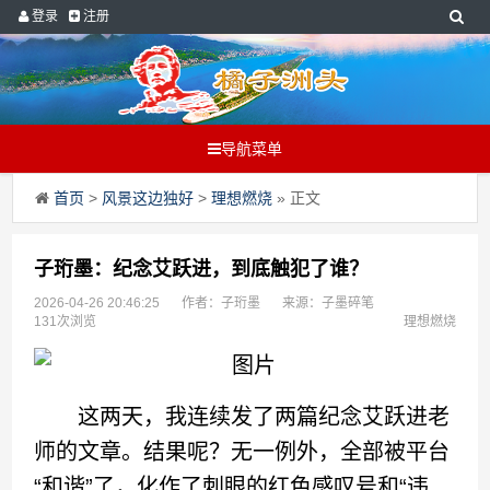
登录
注册
导航菜单
首页
>
风景这边独好
>
理想燃烧
» 正文
子珩墨：纪念艾跃进，到底触犯了谁？
2026-04-26 20:46:25
作者：子珩墨
来源：子墨碎笔
131次浏览
理想燃烧
这两天，我连续发了两篇纪念艾跃进老
师的文章。结果呢？无一例外，全部被平台
“和谐”了，化作了刺眼的红色感叹号和“违