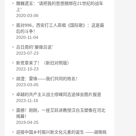
魏巍遗言：“请把我的思想捆绑在21世纪的战车
上”
2020-03-06
面对996，西安打工人高唱《国际歌》：这是最
后的斗争！
2020-11-04
吕日周的“屡做吕说”
2023-07-23
新党章来了！（新旧对照版）
2022-10-23
胡澄：雷锋——我们共同的姓名！
2023-03-05
卓越的共产主义战士缪峰同志追悼会图片报道
2023-11-16
震撼！刚刚，一座艾跃进教授汉白玉塑像在河北
揭幕！
2019-04-25
迎接中国乡村振兴新文化元素的诞生 ——湖南桃