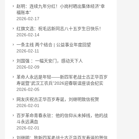
赵明：连续九年分红！小岗村晒出集体经济“幸
福账本”
2026-02-17
红旗文选：祝毛远新同志八十五岁生日快乐！
2026-02-14
一条主线 两个结合 | 公益事业年度回望
2026-02-11
刘国强 ：一幅天安门，感动天下人
2026-02-09
革命人永远是年轻——新四军老战士古正华百岁
寿诞暨”武汉工农兵”2026迎春联谊座谈会纪实
2026-02-05
网友庆祝古正华百岁寿诞，刘继明致信祝贺
2026-02-01
百岁革命青春永驻：他的信仰从未掉线，他的战
斗永远满血
2026-02-01
刘继明：致新四军老战士古正华百岁寿诞的贺信