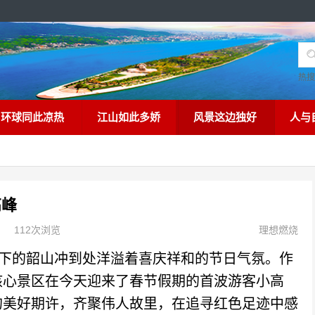
热
环球同此凉热
江山如此多娇
风景这边独好
人与
高峰
112次浏览
理想燃烧
下的韶山冲到处洋溢着喜庆祥和的节日气氛。作
核心景区在今天迎来了春节假期的首波游客小高
的美好期许，齐聚伟人故里，在追寻红色足迹中感