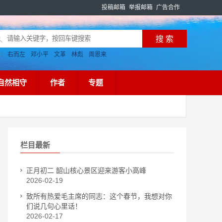
投稿邮箱
举报邮箱
广告合作
搜：
右而左
邓小平
文革
林彪
周恩来
自然相守
作者
专题
栏目最新
正月初二 韶山核心景区迎来游客小高峰
2026-02-19
致所有热爱毛主席的同志：这个春节，我想对你
们说几句心里话！
2026-02-17