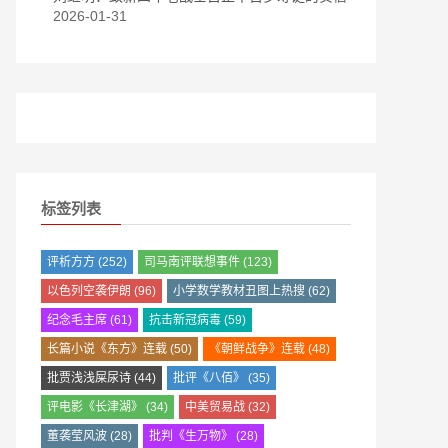
2026-01-31
标签列表
评析方方
(252)
司马南评联想事件
(123)
以色列空袭伊朗
(96)
小学数学教材丑图上热搜
(62)
纪念毛主席
(61)
抗击新冠病毒
(59)
长篇小说《东方》连载
(50)
《朝鲜战争》连载
(48)
批贾浅浅屎尿诗
(44)
批评《八佰》
(35)
评电影《长津湖》
(34)
中美贸易战
(32)
董袭莹风波
(28)
批判《生万物》
(28)