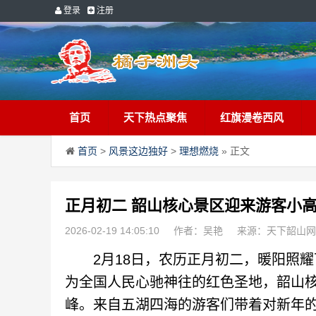
登录
注册
首页
天下热点聚焦
红旗漫卷西风
首页
>
风景这边独好
>
理想燃烧
» 正文
正月初二 韶山核心景区迎来游客小
2026-02-19 14:05:10
作者：吴艳
来源：天下韶山网
2月18日，农历正月初二，暖阳照耀
为全国人民心驰神往的红色圣地，韶山
峰。来自五湖四海的游客们带着对新年