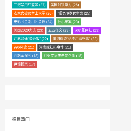
三河禁用红蓝黑
(27)
美国封锁华为
(26)
农家女被顶替上大学
(26)
“猥亵”9岁女童案
(25)
电影《金刚川》争议
(24)
孙小果案
(23)
美国2020大选
(23)
五四征文
(23)
深扒张网红
(23)
江苏联通“蛋炒饭”
(22)
董明珠说“绝不用海归派”
(22)
996风波
(21)
河南赋红码事件
(21)
西路军探究
(18)
打退文痞攻击昆仑策
(18)
尹锡悦案
(17)
栏目热门