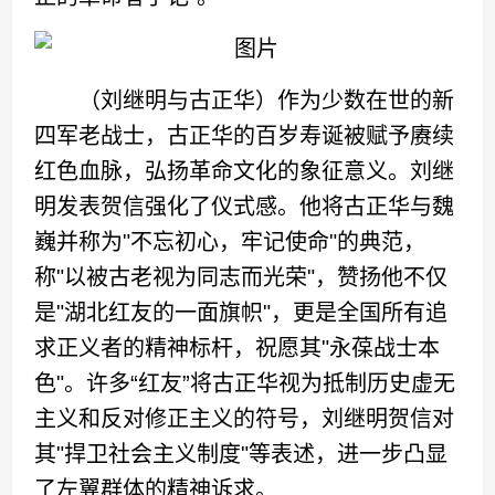
（刘继明与古正华）作为少数在世的新
四军老战士，古正华的百岁寿诞被赋予赓续
红色血脉，弘扬革命文化的象征意义。刘继
明发表贺信强化了仪式感。他将古正华与魏
巍并称为"不忘初心，牢记使命"的典范，
称"以被古老视为同志而光荣"，赞扬他不仅
是"湖北红友的一面旗帜"，更是全国所有追
求正义者的精神标杆，祝愿其"永葆战士本
色"。许多“红友”将古正华视为抵制历史虚无
主义和反对修正主义的符号，刘继明贺信对
其"捍卫社会主义制度"等表述，进一步凸显
了左翼群体的精神诉求。