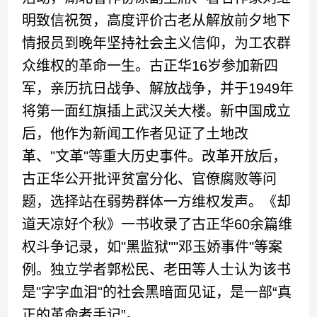
明致信祝贺，高度评价古老从解放前夕地下
情报员到晚年坚持社会主义信仰，为工农群
众维权的革命一生。古正华16岁参加新四
军，亲历抗日战争、解放战争，并于1949年
将第一面红旗插上武汉关大楼。新中国成立
后，他作为新闻工作者见证了土地改
革、"文革"等重大历史事件。改革开放后，
古正华公开批评贫富分化、官僚腐败等问
题，选择站在弱势群体一方维权发声。《却
道天凉好个秋》一书收录了古正华60余篇维
权斗争记录，如"黑监狱""邓玉娇事件"等案
例。独立学者郭松民、老田等人士认为该书
是"字字血泪"的社会黑暗面见证，是一部“真
正的革命者手记”。