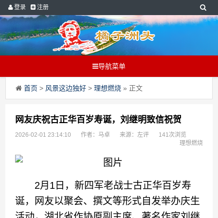
登录
注册
导航菜单
首页
>
风景这边独好
>
理想燃烧
» 正文
网友庆祝古正华百岁寿诞，刘继明致信祝贺
2026-02-01 23:14:10
作者：马卓
来源：左评
141次浏览
理想燃烧
2月1日，新四军老战士古正华百岁寿
诞，网友以聚会、撰文等形式自发举办庆生
活动，湖北省作协原副主席、著名作家刘继