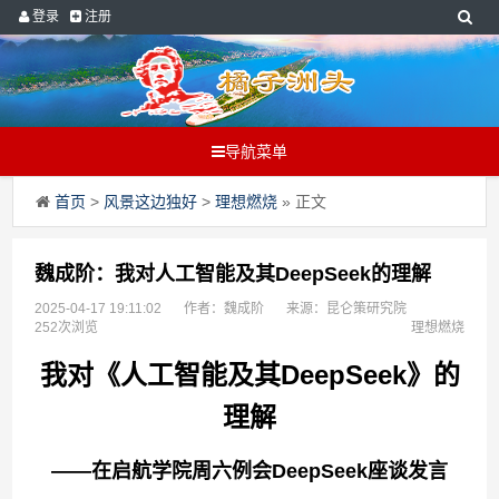
登录
注册
导航菜单
首页
>
风景这边独好
>
理想燃烧
» 正文
魏成阶：我对人工智能及其DeepSeek的理解
2025-04-17 19:11:02
作者：魏成阶
来源：昆仑策研究院
252次浏览
理想燃烧
我对《人工智能及其DeepSeek》的
理解
——在启航学院周六例会DeepSeek座谈发言