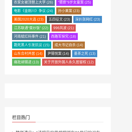
农家女被顶替上大学
(26)
“猥亵”9岁女童案
(25)
电影《金刚川》争议
(24)
孙小果案
(23)
美国2020大选
(23)
五四征文
(23)
深扒张网红
(23)
江苏联通“蛋炒饭”
(22)
996风波
(21)
河南赋红码事件
(21)
西路军探究
(18)
跪死黑人引发抗议
(15)
成大书记自杀
(14)
山东合村并居
(14)
尹锡悦案
(14)
墨茶之死
(13)
痛批胡锡进
(13)
关于开放外国人永久居留权
(12)
栏目热门