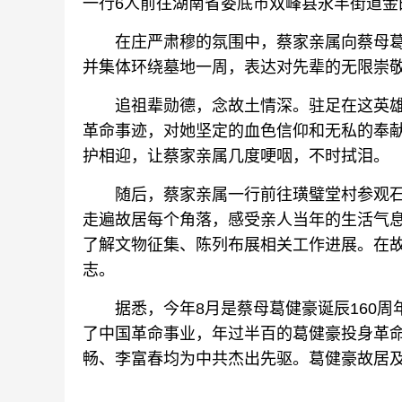
一行6人前往湖南省娄底市双峰县永丰街道
在庄严肃穆的氛围中，蔡家亲属向蔡母葛
并集体环绕墓地一周，表达对先辈的无限崇
追祖辈勋德，念故土情深。驻足在这英雄
革命事迹，对她坚定的血色信仰和无私的奉
护相迎，让蔡家亲属几度哽咽，不时拭泪。
随后，蔡家亲属一行前往璜璧堂村参观石板
走遍故居每个角落，感受亲人当年的生活气
了解文物征集、陈列布展相关工作进展。在
志。
据悉，今年8月是蔡母葛健豪诞辰160周
了中国革命事业，年过半百的葛健豪投身革
畅、李富春均为中共杰出先驱。葛健豪故居及