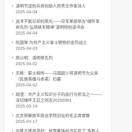
清明节送别兵商创始人房秀文作家诗人
2025-04-04
追寻不能忘却的荣光——空军某部举办“缅怀革
命先烈·弘扬铁军精神”清明特别读书会
2025-04-04
阮国琴:为共产主义奋斗牺牲的忠烈战士
2025-04-03
周公明：清明祭先烈
2025-04-02
天眸：薪火相传——马国超少将清明节为父亲
（民族英雄马本斋）扫墓
2025-04-02
胡澄：共产主义知识分子的品行与担当之一——
深切缅怀王忍之同志20250301
2025-03-19
北京原解放军政治学院旧址的毛主席塑像
2025-03-17
内蒙古建昌营村：依靠集体经济实现了“多数人