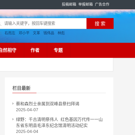
投稿邮箱
举报邮箱
广告合作
搜：
右而左
邓小平
文革
钱伟品
林彪
自然相守
作者
专题
栏目最新
蔡和森烈士亲属到双峰县祭扫拜谒
2025-04-07
绿野：千古清明祭伟人 红色基因万代传一一山
东省东明县毛泽东纪念馆清明活动纪实
2025-04-04