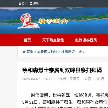
登录
注册
首页
天下热点聚焦
红旗漫卷西风
首页
>
风景这边独好
>
理想燃烧
» 正文
蔡和森烈士亲属到双峰县祭扫拜谒
2025-04-07 17:40:25
作者：罗潇云
来源：中红网
时值清明，松柏苍翠，慎终追远，寄托哀
3月31日，蔡和森孙子蔡生，蔡和森孙女蔡