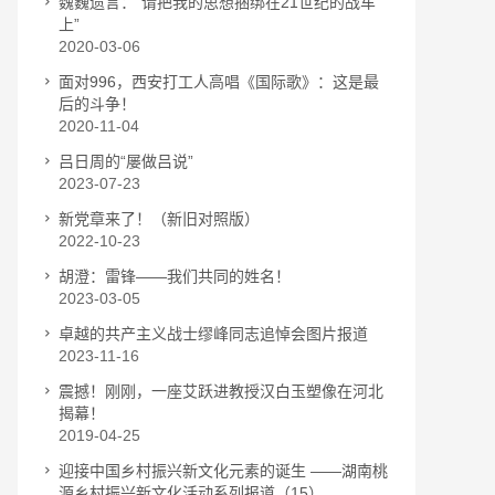
魏巍遗言：“请把我的思想捆绑在21世纪的战车
上”
2020-03-06
面对996，西安打工人高唱《国际歌》：这是最
后的斗争！
2020-11-04
吕日周的“屡做吕说”
2023-07-23
新党章来了！（新旧对照版）
2022-10-23
胡澄：雷锋——我们共同的姓名！
2023-03-05
卓越的共产主义战士缪峰同志追悼会图片报道
2023-11-16
震撼！刚刚，一座艾跃进教授汉白玉塑像在河北
揭幕！
2019-04-25
迎接中国乡村振兴新文化元素的诞生 ——湖南桃
源乡村振兴新文化活动系列报道（15）