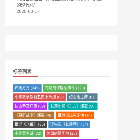
的现代化”
2025-03-17
标签列表
评析方方
(249)
司马南评联想事件
(123)
小学数学教材丑图上热搜
(62)
纪念毛主席
(61)
抗击新冠病毒
(59)
长篇小说《东方》连载
(50)
《朝鲜战争》连载
(48)
批贾浅浅屎尿诗
(44)
批评《八佰》
(35)
评电影《长津湖》
(34)
中美贸易战
(32)
美国封锁华为
(26)