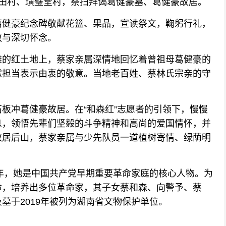
金田村、璜璧堂村，祭扫拜谒葛健豪墓、葛健豪故居。
健豪纪念碑敬献花篮、果品，宣读祭文，鞠躬行礼，
敬与深切怀念。
的红土地上，蔡家亲属深情地回忆着曾祖母葛健豪的
献担当表示由衷的敬意。当地老百姓、蔡林氏宗亲的守
冲葛健豪故居。在“和森红”志愿者的引领下，慢慢
息，领悟先辈们坚毅的斗争精神和高尚的爱国情怀，并
故居后山，蔡家亲属与少先队员一道植树寄情、绿荫明
年，她是中国共产党早期重要革命家庭的核心人物。为
命，培养出多位革命家，其子女蔡和森、向警予、蔡
墓于2019年被列为湖南省文物保护单位。