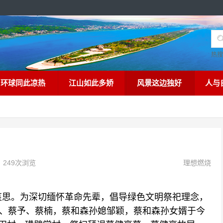
热
环球同此凉热
江山如此多娇
风景这边独好
人与
249次浏览
理想燃烧
思。为深切缅怀革命先辈，倡导绿色文明祭祀理念，
恒、蔡予、蔡楠，蔡和森孙媳邹颖，蔡和森孙女婿于今