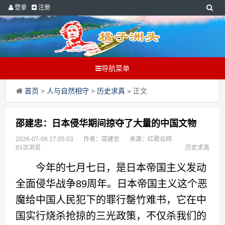
登录
注册
导航菜单
首页
>
人与自然相守
>
历史求真
» 正文
邵建忠：日本侵华期间掠夺了大量的中国文物
2026-07-08 17:05:03
作者：邵建忠
来源：红歌会网
83次浏览
历史求真
今年的七月七日，是日本帝国主义发动
全面侵华战争89周年。日本帝国主义这个恶
魔给中国人民犯下的罪行罄竹难书，它在中
国实行烧杀抢掠的三光政策，不仅杀我们的