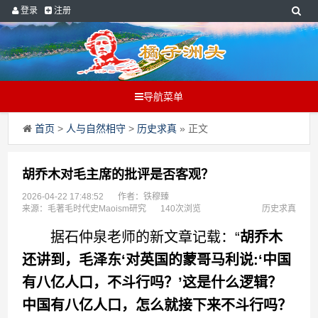
登录
注册
导航菜单
首页
>
人与自然相守
>
历史求真
» 正文
胡乔木对毛主席的批评是否客观？
2026-04-22 17:48:52
作者：铁穆臻
来源：毛著毛时代史Maoism研究
140次浏览
历史求真
据石仲泉老师的新文章记载：“
胡乔木
还讲到，毛泽东‘对英国的蒙哥马利说:‘中国
有八亿人口，不斗行吗？’这是什么逻辑？
中国有八亿人口，怎么就接下来不斗行吗？