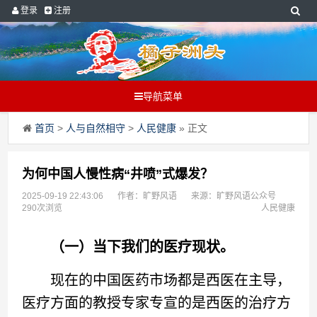
登录
注册
导航菜单
首页
>
人与自然相守
>
人民健康
» 正文
为何中国人慢性病“井喷”式爆发？
2025-09-19 22:43:06
作者：旷野风语
来源：旷野风语公众号
290次浏览
人民健康
（一）当下我们的医疗现状。
现在的中国医药市场都是西医在主导，
医疗方面的教授专家专宣的是西医的治疗方