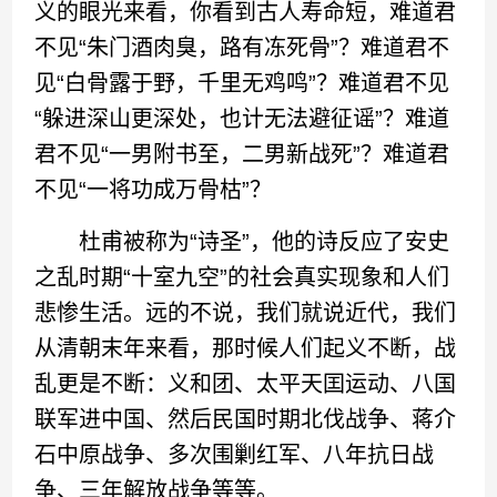
义的眼光来看，你看到古人寿命短，难道君
不见“朱门酒肉臭，路有冻死骨”？难道君不
见“白骨露于野，千里无鸡鸣”？难道君不见
“躲进深山更深处，也计无法避征谣”？难道
君不见“一男附书至，二男新战死”？难道君
不见“一将功成万骨枯”？
杜甫被称为“诗圣”，他的诗反应了安史
之乱时期“十室九空”的社会真实现象和人们
悲惨生活。远的不说，我们就说近代，我们
从清朝末年来看，那时候人们起义不断，战
乱更是不断：义和团、太平天囯运动、八国
联军进中国、然后民国时期北伐战争、蒋介
石中原战争、多次围剿红军、八年抗日战
争、三年解放战争等等。