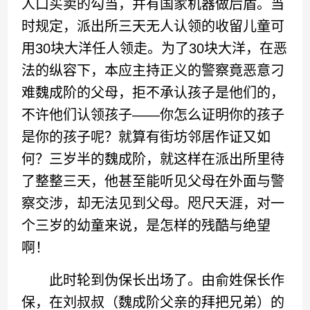
人口买卖的勾当，并有国家机器做后盾。当
时规定，派出所三天无人认领的收留儿童可
用30块大洋任人领走。为了30块大洋，在恶
法的纵容下，本应主持正义的警察竟恶意刁
难魏成阶的父母，拒不承认孩子是他们的，
不许他们认领孩子——你怎么证明你的孩子
是你的孩子呢？就算有街坊邻居作证又如
何？三岁半的魏成阶，就这样在派出所里待
了整整三天，他甚至能听见父母在外面与警
察交涉，却无法见到父母。咫尺天涯，对一
个三岁的幼童来说，是怎样的残酷与绝望
啊！
此时轮到伪保长出场了。由俞姓保长作
保，在刘叔叔（魏成阶父亲的拜把兄弟）的