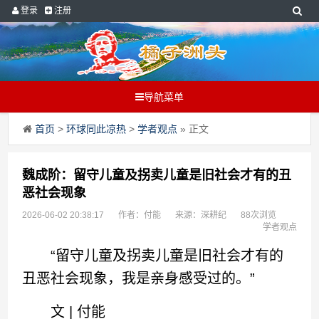
登录
注册
导航菜单
首页
>
环球同此凉热
>
学者观点
» 正文
魏成阶：留守儿童及拐卖儿童是旧社会才有的丑
恶社会现象
2026-06-02 20:38:17
作者：付能
来源：深耕纪
88次浏览
学者观点
“留守儿童及拐卖儿童是旧社会才有的
丑恶社会现象，我是亲身感受过的。”
文 | 付能