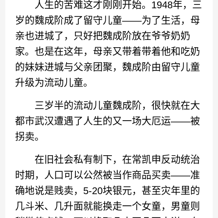
人生的苦难这才刚刚开始。1948年，三
岁的魏成阶成了留守儿童——为了生活，母
亲也进城了，只好把魏成阶放在爷爷奶奶
家。也是在这年，母亲又带着带着他和吃奶
的妹妹进城与父亲团聚，魏成阶由留守儿童
升级为流动儿童。
三岁半的流动儿童魏成阶，很快就在大
都市武汉遭遇了人生的又一场大厄运——被
拐卖。
在旧社会私有制下，在常凯申反动统治
时期，人口可以公然被当作商品买卖——准
确地说是贱卖，5-20块银元，甚至灾年里的
几斗米、几升面就能换走一个女童，男童则