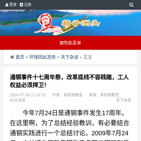
登录
注册
导航菜单
首页
>
环球同此凉热
>
天下杂谈
» 正文
通钢事件十七周年祭，改革底线不容践踏，工人
权益必须捍卫！
2026-07-06 21:24:25
作者：其臣观察室
来源：其臣观察室
90次浏览
天下杂谈
今年7月24日是通钢事件发生17周年。
在这里啊，为了总结经验教训，有必要结合
通钢实践进行一个总结讨论。2009年7月24