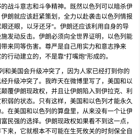
够的战斗意志和斗争精神。既然以色列可以暗杀伊
，伊朗就应该赶紧策划，全力以赴袭击以色列情报
以眼还眼，以牙还牙”。伊朗还应该利用自身的导
设施发动反击。伊朗必须向全世界证明，以色列能
列带来同等伤害。尊严是自己用实力和意志挣来
的行动建立的，不是靠“打嘴炮”形成的。
和美国会升级冲突了，因为人家已经打到你的
已经升级冲突了。我昨天在微博里写了，美国和以
底颠覆伊朗现政权，并且让伊朗陷入到伊拉克、利
贫积弱的状态。只有这样，美国和以色列才能永久
力。在美国和以色列的算盘里，从来没有一个让伊
国富民强的选择。伊朗现政权如果看不到这一点，
存下来，它就根本不可能在生死攸关的时刻保全自