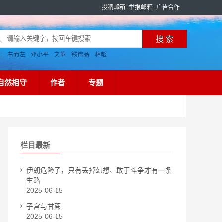
投稿邮箱
举报邮箱
广告合作
搜：
右而左
邓小平
文革
钱伟品
林彪
自然相守
作者
专题
栏目最新
伊朗危险了，只有丢掉幻想、敢于斗争才有一条
生路
2025-06-15
子宫与甘蔗
2025-06-15