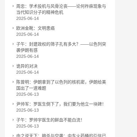
周忠：学术投机与风骨沦丧——论何祚庥现象与
当代知识分子的精神危机
2025-06-14
欧洲金靴：文明患癌
2025-06-14
子午：封建政权的筛子孔有多大？——以色列突
袭伊朗有感
2025-06-14
诡异的对决
2025-06-14
陈曾明：伊朗拿到了以色列的核机密，伊朗给美
国出了一道难题
2025-06-13
尹帅军：罗医生倒下了，我们要为他立一块碑！
2025-06-13
子午：罗帅宇医生的鲜血不能白流！
2025-06-13
由之说天下：暗杀与空袭：中东火药桶的引信已