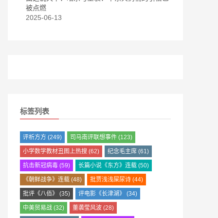
被点燃
2025-06-13
标签列表
评析方方
(249)
司马南评联想事件
(123)
小学数学教材丑图上热搜
(62)
纪念毛主席
(61)
抗击新冠病毒
(59)
长篇小说《东方》连载
(50)
《朝鲜战争》连载
(48)
批贾浅浅屎尿诗
(44)
批评《八佰》
(35)
评电影《长津湖》
(34)
中美贸易战
(32)
董袭莹风波
(28)