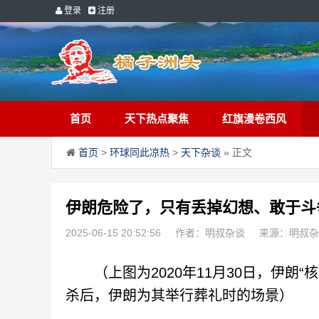
登录
注册
首页
天下热点聚焦
红旗漫卷西风
首页
>
环球同此凉热
>
天下杂谈
» 正文
伊朗危险了，只有丢掉幻想、敢于斗
2025-06-15 20:52:56
作者：明叔杂谈
来源：明叔杂
（上图为2020年11月30日，伊朗“
杀后，伊朗为其举行葬礼时的场景）