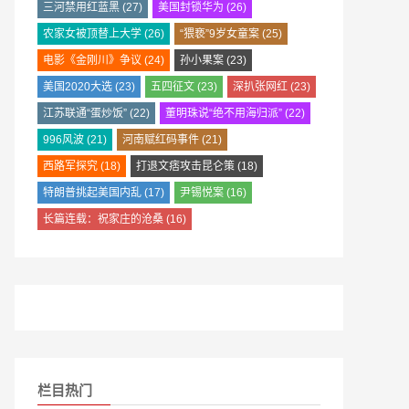
三河禁用红蓝黑
(27)
美国封锁华为
(26)
农家女被顶替上大学
(26)
“猥亵”9岁女童案
(25)
电影《金刚川》争议
(24)
孙小果案
(23)
美国2020大选
(23)
五四征文
(23)
深扒张网红
(23)
江苏联通“蛋炒饭”
(22)
董明珠说“绝不用海归派”
(22)
996风波
(21)
河南赋红码事件
(21)
西路军探究
(18)
打退文痞攻击昆仑策
(18)
特朗普挑起美国内乱
(17)
尹锡悦案
(16)
长篇连载：祝家庄的沧桑
(16)
栏目热门