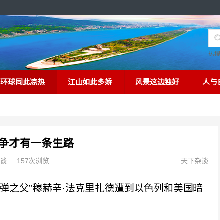
热
环球同此凉热
江山如此多娇
风景这边独好
人与
争才有一条生路
谈
157次浏览
天下杂谈
核弹之父”穆赫辛·法克里扎德遭到以色列和美国暗