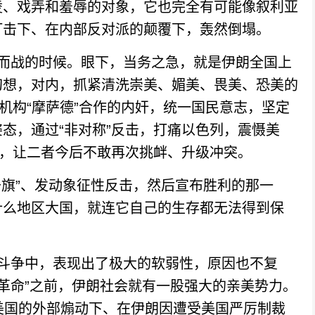
凌、戏弄和羞辱的对象，它也完全有可能像叙利亚
打击下、在内部反对派的颠覆下，轰然倒塌。
战的时候。眼下，当务之急，就是伊朗全国上
幻想，对内，抓紧清洗崇美、媚美、畏美、恐美的
机构“摩萨德”合作的内奸，统一国民意志，坚定
态，通过“非对称”反击，打痛以色列，震慑美
”，让二者今后不敢再次挑衅、升级冲突。
旗”、发动象征性反击，然后宣布胜利的那一
什么地区大国，就连它自己的生存都无法得到保
争中，表现出了极大的软弱性，原因也不复
兰革命”之前，伊朗社会就有一股强大的亲美势力。
美国的外部煽动下、在伊朗因遭受美国严厉制裁