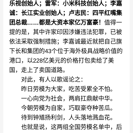
乐视创始人；雷军：小米科技创始人；李嘉
诚：长江实业创始人；卢志民：四平红嘴集
团总裁……都是大资本家亿万富豪！
值得一
提的是，其中许家印因涉嫌违法犯罪，已被
依法采取强制措施；李嘉诚最近就把自己旗
下长和集团的43个位于海外极具战略价值的
港口，以228亿美元的价格打包卖给了美
国，走上了卖国道路。
对此，有人以歌谣论之：
昨日劳模为大家，吃苦受累全不怕。
一心向党为社会，两肩扛鼎献中华。
今朝劳模为自家，巧取豪夺种苦瓜。
待到钟馗扬利剑，人头落地溅血花。
也就是说，这两组全国劳模名单中，后