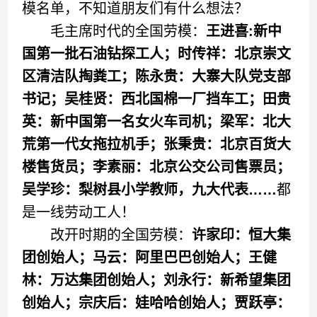
模名单，不知道朋友们有什么想法？
毛主席时代的全国劳模：
王进喜:新中
国第一批石油钻探工人；时传祥：北京崇文
区清洁队掏粪工；陈永贵：大寨大队党支部
书记；吴桂贤：西北国棉一厂挡车工；田贵
英：新中国第一名女火车司机；梁军：北大
荒第一代女拖拉机手；张秉贵：北京百货大
楼售货员；李素丽：北京公交公司售票员；
吴学珍：梨树县小学教师，九大代表……
都
是一线劳动工人！
改开时期的全国劳模：
许家印：恒大集
团创始人；马云：阿里巴巴创始人；王健
林：万达集团创始人；刘永行：新希望集团
创始人；宗庆后：娃哈哈创始人；贾跃亭：