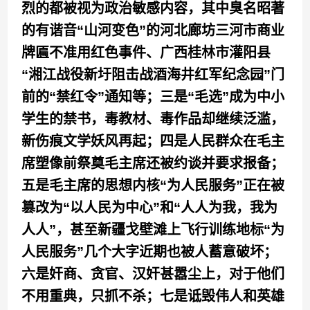
烈的都被视为政治敏感内容，其中臭名昭著
的有谐音“山河变色”的河北廊坊三河市商业
牌匾不准用红色事件、广西桂林市灌阳县
“湘江战役新圩阻击战酒海井红军纪念园”门
前的“禁红令”通知等；三是“毛选”成为中小
学生的禁书，毒教材、毒作品却继续泛滥，
新伤痕文学妖风再起；四是人民群众在毛主
席塑像前祭奠毛主席还被约谈并要求报备；
五是毛主席的思想内核“为人民服务”正在被
篡改为“以人民为中心”和“人人为我，我为
人人”，甚至新疆戈壁滩上飞行训练地标“为
人民服务”几个大字近期也被人蓄意破坏；
六是奸商、贪官、汉奸甚嚣尘上，对于他们
不用重典，只抓不杀；七是诋毁伟人和英雄