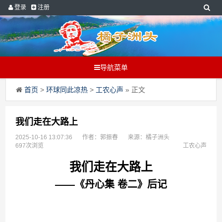
登录
注册
导航菜单
首页
>
环球同此凉热
>
工农心声
» 正文
我们走在大路上
2025-10-16 13:07:36
作者：郭振春
来源：橘子洲头
697次浏览
工农心声
我们走在大路上
——《丹心集 卷二》后记