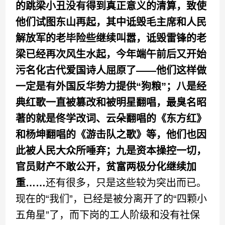
的跳梁小丑没有得到真正意义的清算，致使
他们试图东山再起，其中诋毁毛主席和人民
解放军的老毕险些继续叫嚣，诋毁雷锋的老
梁已经再次风生水起，今年端午前后又开始
污名化古代爱国诗人屈原了——他们这样做
一定是有外国反华势力提供“狗粮”；八是经
典红歌一直被篡改和被明星翻唱，最臭名昭
著的就是佟学改词、云朵翻唱的《东方红》
和杨坤翻唱的《游击队之歌》等，他们也因
此被人民大众所唾弃；九是资本操控一切，
官员财产不敢公开，贫富两极分化继续加
重……
还有很多，只是这些较为突出而已。
现在的“我们”，已经是被分离开了的“四颗小
五角星”了，而下岗的工人阶级和没有社保