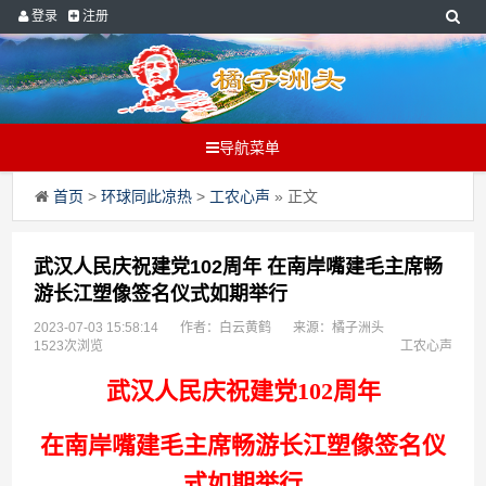
登录
注册
导航菜单
首页
>
环球同此凉热
>
工农心声
» 正文
武汉人民庆祝建党102周年 在南岸嘴建毛主席畅
游长江塑像签名仪式如期举行
2023-07-03 15:58:14
作者：白云黄鹤
来源：橘子洲头
1523次浏览
工农心声
武汉人民庆祝建党102周年
在南岸嘴建毛主席畅游长江塑像签名仪
式如期举行