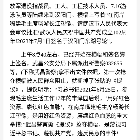
放军退役指战员、工人、工程技术人员、7.16游
泳队员等陆续来到汉阳门。横幅上写着“在南岸
嘴建毛主席畅游长江塑像，请武汉市人民代表大
会审议批准!武汉人民庆祝中国共产党成立102周
年!2023年7月1日签名于汉阳门东湖号轮”。
上午8点40左右，已经开始在横幅和签名簿
上签名，武昌公安分局下属派出所警察032655
等，(下称武昌警察)拿不出文件依据，第一次抢
夺横幅被人民群众阻止，就撕掉了张贴的《提
议》，提议明示：“习总书记2021年6月25日，参
观毛主席生活工作17年的丰泽园后说，‘用好红色
资源、赓续红色血脉’，在南岸嘴建毛主席畅游长
江塑像，是用好红色资源，赓续红色血脉的重大
举措!”武昌警察撕《提议》抢夺横幅，是蔑视习
近平总书记、蔑视共产党，违反民意的事件!