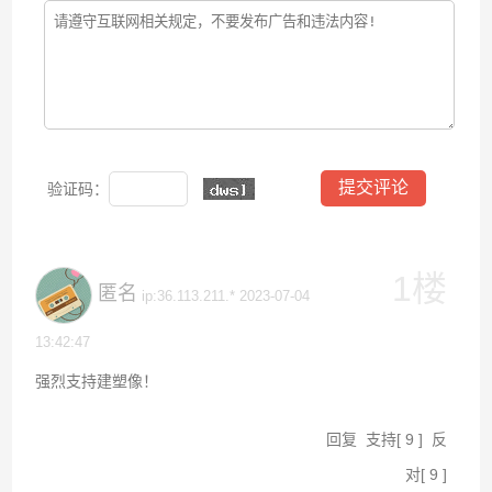
验证码：
1楼
匿名
ip:36.113.211.* 2023-07-04
13:42:47
强烈支持建塑像！
回复
支持
[
9
]
反
对
[
9
]