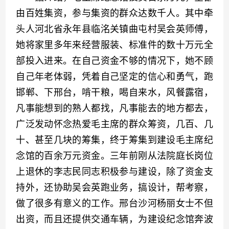
由百姓集资，参与集资的群众达数千人。其中牵
头人河北省永年县临洺关镇曲屯村吴会英师傅，
她将家里多年来经营服装、标准件的数十万元全
部投入进来。在自己资金不够的情况下，她不顾
自己年老体弱，凭着自己坚定的信心和勇气，跑
邯郸、下邢台，啃干粮，喝自来水，风餐露宿，
凡事能想到的熟人都找，凡事能去的地方都去，
广泛发动怀念热爱毛主席的群众筹资，几百、几
十、甚至几块的筹集，终于筹集到建设毛主席纪
念馆的百余万元资金。三年前刚从法院庭长岗位
上退休的李志民同志积极参与建设，除了资金支
持外，还协助吴会英跑业务，搞设计，帮考察，
做了很多有意义的工作。邢台沙河杨丽女士不但
出资，而且还提供交通车辆，为建设纪念馆奔波