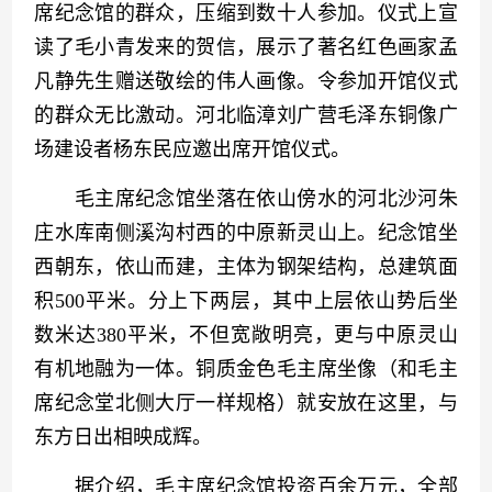
席纪念馆的群众，压缩到数十人参加。仪式上宣
读了毛小青发来的贺信，展示了著名红色画家孟
凡静先生赠送敬绘的伟人画像。令参加开馆仪式
的群众无比激动。河北临漳刘广营毛泽东铜像广
场建设者杨东民应邀出席开馆仪式。
　　毛主席纪念馆坐落在依山傍水的河北沙河朱
庄水库南侧溪沟村西的中原新灵山上。纪念馆坐
西朝东，依山而建，主体为钢架结构，总建筑面
积500平米。分上下两层，其中上层依山势后坐
数米达380平米，不但宽敞明亮，更与中原灵山
有机地融为一体。铜质金色毛主席坐像（和毛主
席纪念堂北侧大厅一样规格）就安放在这里，与
东方日出相映成辉。
　　据介绍，毛主席纪念馆投资百余万元，全部