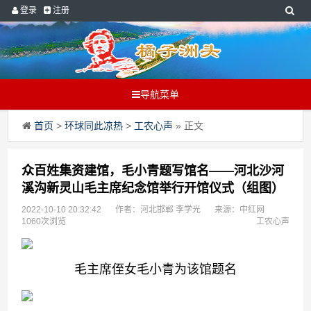
登录
注册
导航菜单
首页
>
环球同此凉热
>
工农心声
» 正文
众百姓集资建馆，毛小青题写馆名——河北沙河
溪沟新灵山毛主席纪念馆举行开馆仪式（组图）
2022-10-10 20:32:42
作者：河北邯郸 李学光
来源：中红网
1060次浏览
工农心声
毛主席侄女毛小青为该馆题名