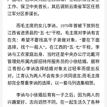
工作、保卫中央首长，其后调到云南省军区任怒
江军分区参谋长。
　　而毛主席的女儿李讷，1970年曾被下放到在
江西省进贤县的“五·七”干校。毛主席对李讷有言
在先：希望不要找高干子弟做对象，“要在下面
选择，找个一般人”。在江西的“五·七”干校，李
讷与工农家庭出身、当时还是中央办公厅北戴河
管理处所属内部招待所服务员的小徐结婚。据称
江青担心李讷选择结婚对象太过轻率而提出反
对，江青认为两人不会有多少共同语言;而毛主席
却完全尊重李讷的选择，以一套马列选集相贺。
　　李讷与小徐婚后育有一子之后，因为两人的
兴趣爱好、志向迥然不同，在一起生活久了各种