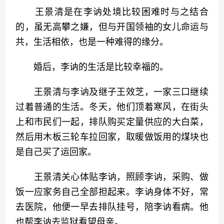
　　王景清是在李讷处境比较困难时与之结合
的，虽无高攀之嫌，但与开国领袖的女儿命运与
共，生活相依，也是一种难得的缘分。
　　婚后，李讷的生活是比较幸福的。
　　王景清与李讷及继子王效芝，一家三口继续
过着普通的生活。冬天，他们顶着寒风，在街头
上和市民们一起，排队购买定量供应的大白菜，
然后用木板三轮车拉回家，取暖做饭用的煤块也
是自己买了运回家。
　　王景清关心体贴李讷，照顾李讷，采购、做
饭一应家务自己全部担起来。李讷身体不好，常
去医院，他便一早去排队挂号，陪李讷看病。他
也帮李讷去监狱看望母亲。