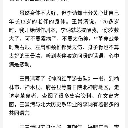
　　虽然身体不大好，但李讷却十分关心比自己
年长13岁的老伴的身体。王景清说，“70多岁
时，我开始创作剧本，李讷就总提醒我，‘你岁数
大了，可不要累病了，不要太伤神。’”革命战争
时期右眼、左肩和颈椎都受过伤、身子骨也不算
太好的王景清，听到老伴嘘寒问暖的话语，心中
满是感动。
　　王景清写了《神府红军游击队》一书，到榆
林市、神木县、府谷县等昔日陕北神府地区，走
访老革命者、查阅了很多史实资料。在文史方
面，王景清与北大历史系毕业的李讷有着很多的
共同语言。
　　王景清同志身体好，有朝气，兴趣广泛。李