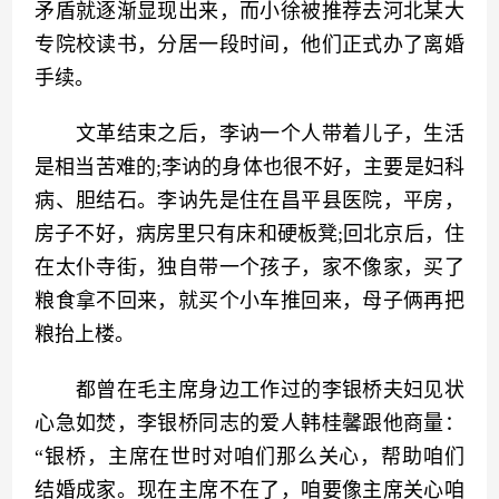
矛盾就逐渐显现出来，而小徐被推荐去河北某大
专院校读书，分居一段时间，他们正式办了离婚
手续。
　　文革结束之后，李讷一个人带着儿子，生活
是相当苦难的;李讷的身体也很不好，主要是妇科
病、胆结石。李讷先是住在昌平县医院，平房，
房子不好，病房里只有床和硬板凳;回北京后，住
在太仆寺街，独自带一个孩子，家不像家，买了
粮食拿不回来，就买个小车推回来，母子俩再把
粮抬上楼。
　　都曾在毛主席身边工作过的李银桥夫妇见状
心急如焚，李银桥同志的爱人韩桂馨跟他商量：
“银桥，主席在世时对咱们那么关心，帮助咱们
结婚成家。现在主席不在了，咱要像主席关心咱