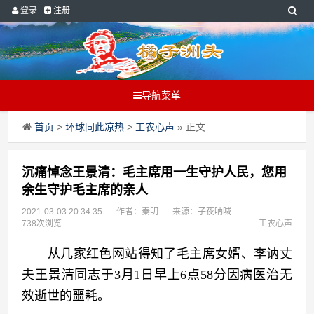
登录
注册
导航菜单
首页
>
环球同此凉热
>
工农心声
» 正文
沉痛悼念王景清：毛主席用一生守护人民，您用
余生守护毛主席的亲人
2021-03-03 20:34:35
作者：秦明
来源：子夜呐喊
738次浏览
工农心声
　　从几家红色网站得知了毛主席女婿、李讷丈
夫王景清同志于3月1日早上6点58分因病医治无
效逝世的噩耗。