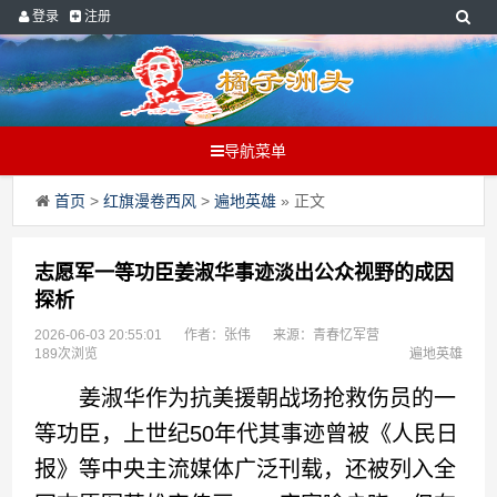
登录
注册
导航菜单
首页
>
红旗漫卷西风
>
遍地英雄
» 正文
志愿军一等功臣姜淑华事迹淡出公众视野的成因
探析
2026-06-03 20:55:01
作者：张伟
来源：青春忆军营
189次浏览
遍地英雄
姜淑华作为抗美援朝战场抢救伤员的一
等功臣，上世纪50年代其事迹曾被《人民日
报》等中央主流媒体广泛刊载，还被列入全