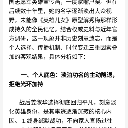
国志愿军英雄宣传画，一度家喻户晓。但在
后续数十年里，她的名字逐渐淡出大众视
野，未能像《英雄儿女》原型解秀梅那样形
成持久的全民记忆。结合权威史料与近年官
方调研，这一现象并非历史刻意遗忘，而是
个人选择、传播机制、时代变迁三重因素叠
加的客观结果，具体分析如下：
一、个人底色：淡泊功名的主动隐退，
拒绝光环加持
战后姜淑华选择彻底回归平凡，刻意淡
化英雄身份，是其事迹逐渐沉寂的核心内
因。 1.终身缄默战功，不向家人宣扬过往