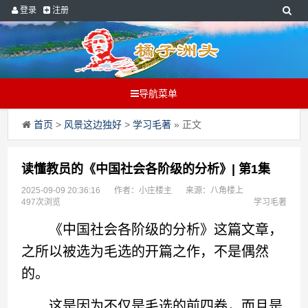
登录
注册
导航菜单
首页
>
风景这边独好
>
学习毛著
» 正文
读懂教员的《中国社会各阶级的分析》| 第1集
2025-09-09 20:36:16
作者：小庄楼主
来源：八角楼上
497次浏览
学习毛著
《中国社会各阶级的分析》这篇文章，
之所以被选为毛选的开篇之作，不是偶然
的。
这是因为不仅是毛选的前四卷，而且是