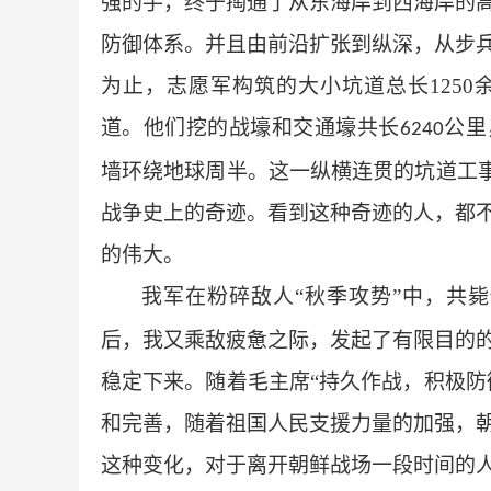
强的手，终于掏通了从东海岸到西海岸的
防御体系。并且由前沿扩张到纵深，从步
为止，志愿军构筑的大小坑道总长
1250
道。他们挖的战壕和交通壕共长
公里
6240
墙环绕地球周半。这一纵横连贯的坑道工事
战争史上的奇迹。看到这种奇迹的人，都
的伟大。
我军在粉碎敌人
“秋季攻势”中，共
后，我又乘敌疲惫之际，发起了有限目的
稳定下来。随着毛主席“持久作战，积极防
和完善，随着祖国人民支援力量的加强，
这种变化，对于离开朝鲜战场一段时间的