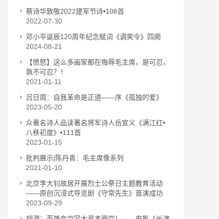
蔡诗华致敬2022建军节诗•108首
2022-07-30
邓小平诞辰120周年纪念赋词《调笑令》四阕
2024-08-21
【愤怒】这么多画家都在侮辱毛主席，是可忍，
孰不可忍？！
2021-01-11
吕日周：自我革命是正道——序《孤独的爱》
2023-05-20
众著名诗人品读著名将军诗人岳宣义《满江红•
八秩初度》•111首
2023-01-15
批判展示|陈丹青：毛主席像系列
2021-01-10
北京李大钊故居开展烈士公祭日主题教育活动
——原创沉浸式导览剧《守常先生》首演成功
2023-09-29
胡澄：英雄血岂容大资本豪饮！——电影《长津