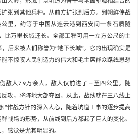
高山大岭，形成了以坑道为骨干与地面堑壕相结合的
兵扩张到其他兵种。从前方扩张到后方。到朝鲜停战
余公里，约等于中国从连云港到西安间一条石质隧
，比万里长城还长。全部工程可用一立方公尺的土
，后来被人们称誉为“地下长城”。它的出现确实是
不能不惊叹人民创造力的伟大和毛主席群众路线思想
毙伤敌人
万余人，敌人仅前进了三至四公里。随
7.9
的反攻，将阵地大部夺回。从此，战线就在三八线上
御”作战方针的深入人心，随着坑道工事的逐步提高
朝鲜战场的形势，从前线到后方都起了巨大的变化。
人，感觉是尤其明显的。