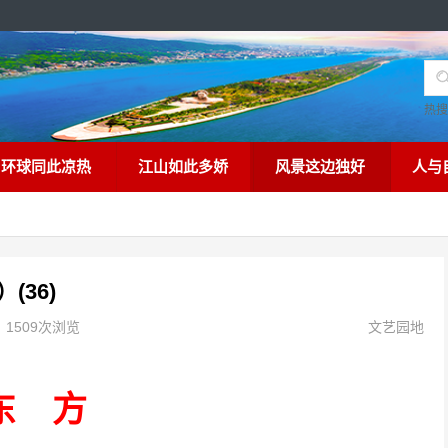
热
环球同此凉热
江山如此多娇
风景这边独好
人与
36)
1509次浏览
文艺园地
东
方