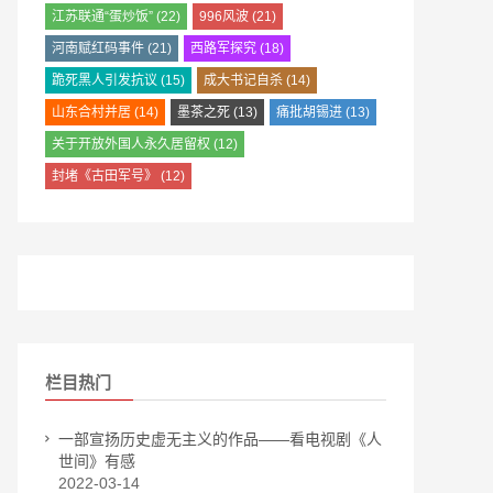
江苏联通“蛋炒饭”
(22)
996风波
(21)
河南赋红码事件
(21)
西路军探究
(18)
跪死黑人引发抗议
(15)
成大书记自杀
(14)
山东合村并居
(14)
墨茶之死
(13)
痛批胡锡进
(13)
关于开放外国人永久居留权
(12)
封堵《古田军号》
(12)
栏目热门
一部宣扬历史虚无主义的作品——看电视剧《人
世间》有感
2022-03-14