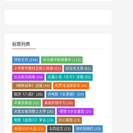
标签列表
评析方方
(249)
司马南评联想事件
(123)
小学数学教材丑图上热搜
(62)
纪念毛主席
(61)
抗击新冠病毒
(59)
长篇小说《东方》连载
(50)
《朝鲜战争》连载
(48)
批贾浅浅屎尿诗
(44)
批评《八佰》
(35)
评电影《长津湖》
(34)
中美贸易战
(32)
美国封锁华为
(26)
农家女被顶替上大学
(26)
“猥亵”9岁女童案
(25)
电影《金刚川》争议
(24)
孙小果案
(23)
美国2020大选
(23)
五四征文
(23)
深扒张网红
(23)