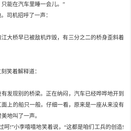
只能在汽车里睡一会儿。”
边。司机招呼了一声：
川江大桥早已被敌机炸毁，有三分之二的桥身歪斜着
立刻笑着解释道：
没有发现别的桥梁。正在纳闷，汽车已经哗哗地开到
江面上的船只一般。仔细一看，原来是一座从来没有
赞美地叫了一声。
过呵
”小李嘻嘻地笑着说，“这都是咱们工兵的创造
!
!