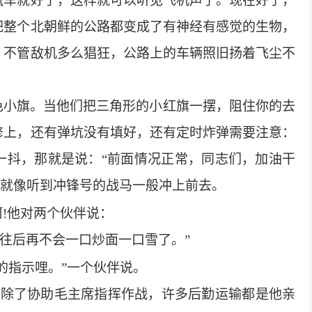
汽车就好了，这样就可以听见飞机声了。现在好了，
把整个北朝鲜的公路都变成了有神经有感觉的生物，
，不管敌机多么猖狂，公路上的车辆照旧扬着飞尘不
色小旗。当他们把三角形的小红旗一摆，阻住你的去
修上，还有弹坑没有填好，还有定时炸弹需要注意：
一抖，那就是说：
“前面情况正常，同志们，加油干
车就像听到冲锋号的战马一般冲上前去。
呵
!
他对两个伙伴说：
往后再不会一口炒面一口雪了。”
的指示哩。”一个伙伴说。
他除了协助毛主席指挥作战，许多后勤运输都是他亲