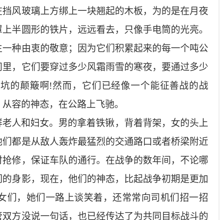
在挡风玻璃上方绑上一块翘起的木板，为的是在月夜
罩上半圆形的铁片，远远看去，只像手电筒的光亮。
生一种由衷的敬意；因为它们积累起来的每一个吨公
问里，它们要穿过多少风霜雨雪的寒夜，要通过多少
弹坑的颠簸啊
!
然而，它们已经像一个能征善战的战
、从容的神态，在公路上飞驰。
鲜老人和妇女。男的拿着铁锹，背着背架，女的头上
他们都是从敌人轰炸最猛烈的交通路口或者桥梁附近
时抢修，保证车队的通行。在战争的数年间，不论哪
们的身影，现在，他们的神态，比起战争初期是更加
女们，她们一路上谈笑着，还常常向司机们招一招
管双方没说一句话，也已经传达了为共同目标战斗的