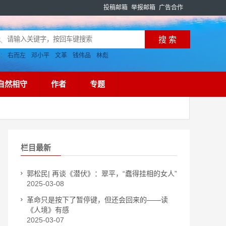
投稿邮箱
举报邮箱
广告合作
搜：
右而左
邓小平
文革
钱伟品
林彪
自然相守
作者
专题
栏目最新
郭松民| 再谈《潜伏》：翠平，“蠢得挂相的女人”
2025-03-08
革命只是按下了暂停键，但还会回来的——读
《人境》有感
2025-03-07