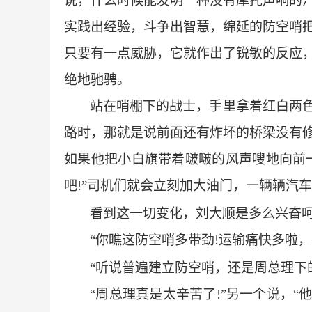
说，什么时候能发明一种没有摩托声响的
实践出经验，斗争出智慧，绵延的防空哨
只要有一点威胁，它就作出了锐敏的反应
绝地驰骋。
站在哨棚下的战士，手里拿着红白两
路时，那就是说前面还有炸坏的桥梁没有
如果他把小白旗带着啵啵的风声嗖地向前
吧
”司机们就会立刻加大油门，一辆辆汽
!
看到这一切变化，刘大顺是多么兴奋
“你瞧这防空哨多带劲
运输痛快多啦，
!
“听说普遍建立防空哨，还是周总理下
“周总理真是太辛苦了
”另一个说，“
!