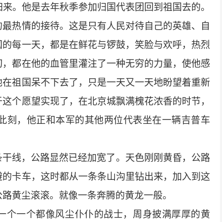
归来。他是去年秋季参加归国代表团回到祖国去的。
的最热情的接待。这是只有人民对待自己的英雄、自
国的每一天，都是在鲜花与锣鼓，笑脸与欢呼，热烈
切，都在他的血管里灌注了一种无穷的力量，使他感
他在祖国呆不下去了，只是一天又一天地盼望着重新
于这个愿望实现了，在北京城飘满槐花浓香的时节，
此刻，他正和本军的其他两位代表坐在一辆吉普车
条干线，公路显然已经加宽了。天色刚刚黄昏，公路
避的卡车，这时都从一条条山沟里钻出来，加入到这
公路黄尘滚滚。就像一条奔腾的黄龙一般。
一个一个都像风尘仆仆的战士，周身披满厚厚的黄