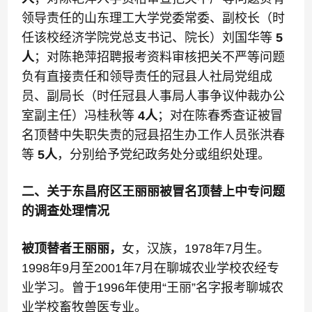
领导责任的山东理工大学党委常委、副校长（时
任该校经济学院党总支书记、院长）刘国华等
5
人
；对陈艳萍招聘报考资料审核把关不严等问题
负有直接责任和领导责任的冠县人社局党组成
员、副局长（时任冠县人事局人事争议仲裁办公
室副主任）冯桂秋等
4人
；对在陈春秀查证被冒
名顶替中失职失责的冠县招生办工作人员张洪春
等
5人
，分别给予党纪政务处分或组织处理。
二、关于东昌府区王丽丽被冒名顶替上中专问题
的调查处理情况
被顶替者王丽丽，
女，汉族，1978年7月生。
1998年9月至2001年7月在聊城农业学校农经专
业学习。曾于1996年使用“王丽”名字报考聊城农
业学校畜牧兽医专业。