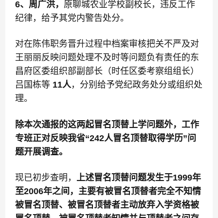
6、周广洪，
原聊城农业学校副校长，违反工作
纪律，给予其党内警告处分。
对在陈伟职务晋升过程中档案审核把关不严及对
王丽丽反映问题处理不及时等问题负有责任的东
昌府区委组织部副部长（时任区委考察组组长）
吕国栋等
11人
，分别给予党纪政务处分或组织处
理。
除本次通报的这两起冒名顶替上学问题外，工作
专班正对反映我省“242人冒名顶替取得学历”问
题开展调查。
现已初步查明，
上述冒名顶替问题发生于1999年
至2006年之间，主要有被冒名顶替者完全不知情
被冒名顶替、被冒名顶替者主动放弃入学资格被