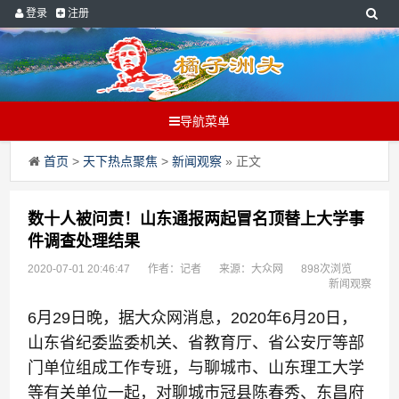
登录
注册
导航菜单
首页
>
天下热点聚焦
>
新闻观察
» 正文
数十人被问责！山东通报两起冒名顶替上大学事
件调查处理结果
2020-07-01 20:46:47
作者：记者
来源：大众网
898次浏览
新闻观察
6月29日晚，据大众网消息，2020年6月20日，
山东省纪委监委机关、省教育厅、省公安厅等部
门单位组成工作专班，与聊城市、山东理工大学
等有关单位一起，对聊城市冠县陈春秀、东昌府