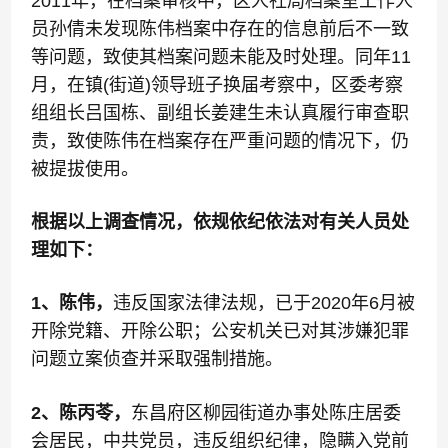
2011年，在档案审核中，区人社局档案室工作人
员孙倩未发现陈伟档案中存在的信息前后不一致
等问题，致使其档案问题未能及时处理。同年11
月，在镇(街道)领导班子换届考察中，区委考察
组组长吕国栋、副组长姜建生未认真履行审查职
责，致使陈伟在档案存在严重问题的情况下，仍
被提拔使用。
根据以上调查情况，依规依纪依法对有关人员处
理如下：
1、陈伟，
违反国家法律法规，已于2020年6月被
开除党籍、开除公职；公安机关已对其涉嫌犯罪
问题立案侦查并采取强制措施。
2、陈丙苓，
东昌府区柳园街道办事处陈庄居委
会居民，中共党员，违反组织纪律，隐瞒入党前