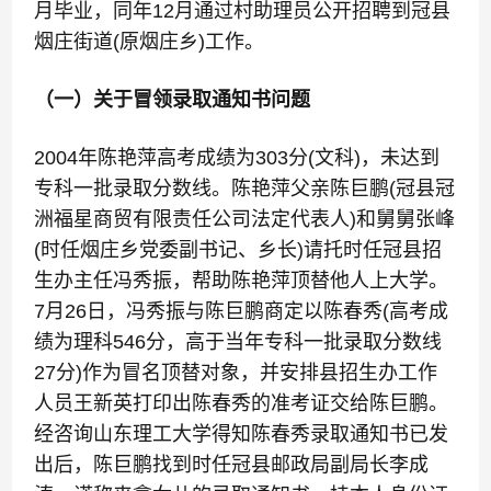
月毕业，同年12月通过村助理员公开招聘到冠县
烟庄街道(原烟庄乡)工作。
（一）关于冒领录取通知书问题
2004年陈艳萍高考成绩为303分(文科)，未达到
专科一批录取分数线。陈艳萍父亲陈巨鹏(冠县冠
洲福星商贸有限责任公司法定代表人)和舅舅张峰
(时任烟庄乡党委副书记、乡长)请托时任冠县招
生办主任冯秀振，帮助陈艳萍顶替他人上大学。
7月26日，冯秀振与陈巨鹏商定以陈春秀(高考成
绩为理科546分，高于当年专科一批录取分数线
27分)作为冒名顶替对象，并安排县招生办工作
人员王新英打印出陈春秀的准考证交给陈巨鹏。
经咨询山东理工大学得知陈春秀录取通知书已发
出后，陈巨鹏找到时任冠县邮政局副局长李成