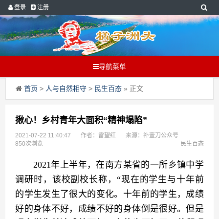
登录
注册
导航菜单
首页
>
人与自然相守
>
民生百态
» 正文
揪心！乡村青年大面积“精神塌陷”
2021-07-22 11:40:47
作者：雷望红
来源：补壹刀公众号
850次浏览
民生百态
　　2021年上半年，在南方某省的一所乡镇中学
调研时，该校副校长称，“现在的学生与十年前
的学生发生了很大的变化。十年前的学生，成绩
好的身体不好，成绩不好的身体倒是很好。但是