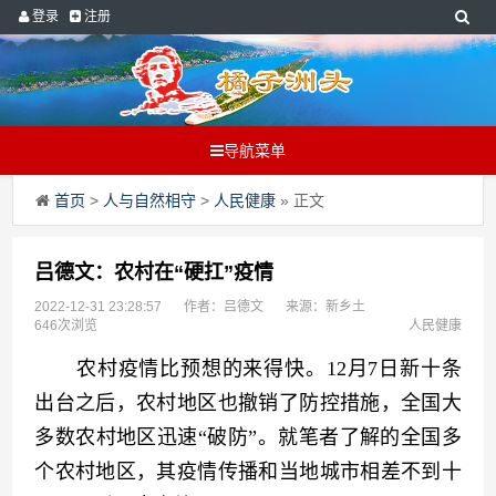
登录
注册
导航菜单
首页
>
人与自然相守
>
人民健康
» 正文
吕德文：农村在“硬扛”疫情
2022-12-31 23:28:57
作者：吕德文
来源：新乡土
646次浏览
人民健康
　　农村疫情比预想的来得快。12月7日新十条
出台之后，农村地区也撤销了防控措施，全国大
多数农村地区迅速“破防”。就笔者了解的全国多
个农村地区，其疫情传播和当地城市相差不到十