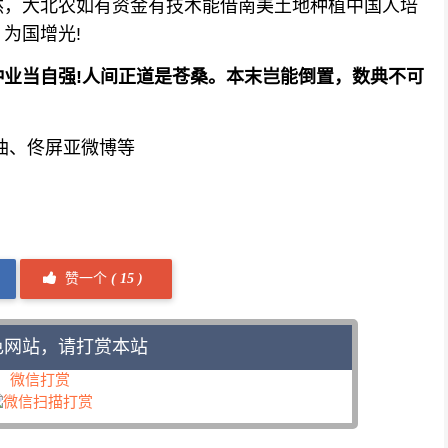
然，大北农如有资金有技术能借南美土地种植中国人培
为国增光!
当自强!人间正道是苍桑。本末岂能倒置，数典不可
油、佟屏亚微博等
赞一个
(
15 )
色网站，请打赏本站
微信打赏