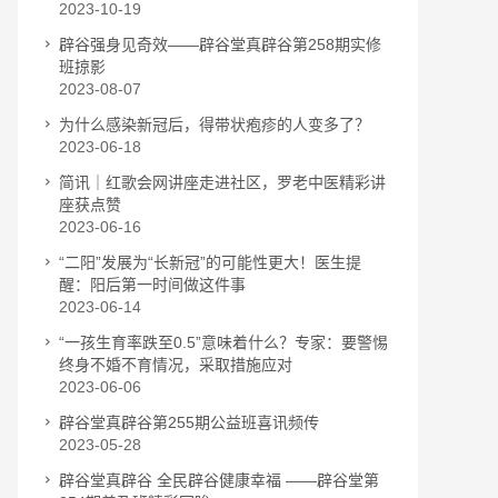
2023-10-19
辟谷强身见奇效——辟谷堂真辟谷第258期实修
班掠影
2023-08-07
为什么感染新冠后，得带状疱疹的人变多了？
2023-06-18
简讯｜红歌会网讲座走进社区，罗老中医精彩讲
座获点赞
2023-06-16
“二阳”发展为“长新冠”的可能性更大！医生提
醒：阳后第一时间做这件事
2023-06-14
“一孩生育率跌至0.5”意味着什么？专家：要警惕
终身不婚不育情况，采取措施应对
2023-06-06
辟谷堂真辟谷第255期公益班喜讯频传
2023-05-28
辟谷堂真辟谷 全民辟谷健康幸福 ——辟谷堂第