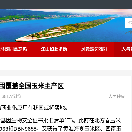
热
环球同此凉热
江山如此多娇
风景这边独好
人与
围覆盖全国玉米主产区
351次浏览
人民健康
商业化应用在我国或将落地。
转基因生物安全证书批准清单(二)。此前在北方春玉米
36和DBN9858，又获得了黄淮海夏玉米区、西南玉