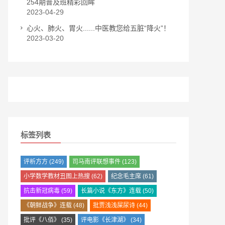
254期普及班精彩回眸
2023-04-29
心火、肺火、胃火......中医教您给五脏“降火”！
2023-03-20
标签列表
评析方方
(249)
司马南评联想事件
(123)
小学数学教材丑图上热搜
(62)
纪念毛主席
(61)
抗击新冠病毒
(59)
长篇小说《东方》连载
(50)
《朝鲜战争》连载
(48)
批贾浅浅屎尿诗
(44)
批评《八佰》
(35)
评电影《长津湖》
(34)