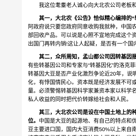
我这位耄耋老人诚心向大北农公司老板和
其一，大北农《公告》恰似精心编排的“转
阿政府说只要您政府同意收购我就种，中国农
部回收产品。可以说是心照不宣地完成这个资
出国门再转内销!这让人起疑，是否有一个国
其二，众所周知，孟山都公司因转基因捆
有些转基因公司和专家与“转基因化”的洛克
转基因大豆是否产业化激烈争论近20年，说
化，有悖国情民心。资本既是经济发展不可
量。必须警惕转基因科学家兼资本家以科学
私人收益的同时把代价转嫁给社会和人民。
其三，大北农公司是设在中国土地上的种
位。
中国是大豆的起源地、有自己的特点和
豆主要进口国，国内大豆消费50%以上来自