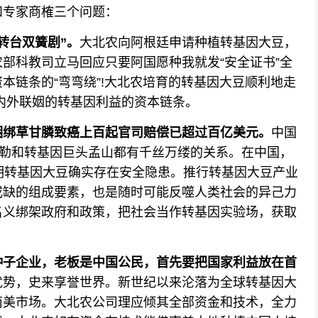
专家商榷三个问题：
台双簧剧”。
大北农向阿根廷申请种植转基因大豆，
部科教司立马回应只要阿国愿种我就发“安全证书”全
本链条的“弯弯绕”!大北农培育的转基因大豆顺利地走
内外联姻的转基因利益的资本链条。
绑草甘膦致癌上百起官司赔偿已超过百亿美元。
中国
菲勒和转基因巨头孟山都有千丝万缕的关系。在中国，
明转基因大豆确实存在安全隐患。推行转基因大豆产业
或缺的组成要素，也是随时可能反噬人类社会的异己力
名义绑架政府和政策，把社会当作转基因实验场，获取
子企业，老板是中国公民，首先要把国家利益放在首
优势，史来享誉世界。新世纪以来沦落为全球转基因大
南美市场。大北农公司理应倾其全部资金和技术，全力