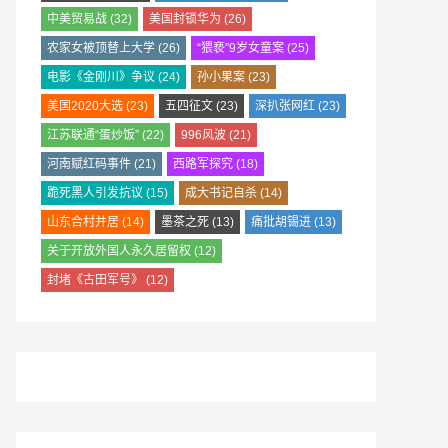
中美贸易战
(32)
美国封锁华为
(26)
农家女被顶替上大学
(26)
“猥亵”9岁女童案
(25)
电影《金刚川》争议
(24)
孙小果案
(23)
美国2020大选
(23)
五四征文
(23)
深扒张网红
(23)
江苏联通“蛋炒饭”
(22)
996风波
(21)
河南赋红码事件
(21)
西路军探究
(18)
跪死黑人引发抗议
(15)
成大书记自杀
(14)
山东合村并居
(14)
墨茶之死
(13)
痛批胡锡进
(13)
关于开放外国人永久居留权
(12)
封堵《古田军号》
(12)