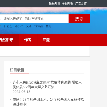
投稿邮箱
举报邮箱
广告合作
搜：
右而左
邓小平
文革
钱伟品
林彪
自然相守
作者
专题
栏目最新
齐市人民纪念毛主席题词“发展体育运動 增强人
民体质”72周年大型文艺汇演
2024-06-13
重磅！37个转基因玉米、14个转基因大豆品种拟
通过初审！