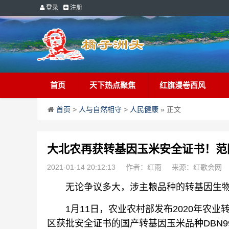
登录
注册
首页
天下热点聚焦
红旗漫卷西风
首页
>
人与自然相守
>
人民健康
» 正文
大北农再获转基因玉米安全证书！范
2021-01-14 20:12:13
作者：红雨
来源：红歌会网
无论争议多大，涉主粮品种的转基因生物
1月11日，农业农村部发布2020年农业
区获批安全证书的国产转基因玉米品种DBN99