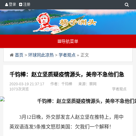
登录
注册
导航菜单
首页
>
环球同此凉热
>
学者观点
» 正文
千钧棒：赵立坚质疑疫情源头，美帝不急他们急
2020-03-19 21:37:17
作者：千钧棒
来源：察网
1073次浏览
学者观点
3月12日晚，外交部发言人赵立坚在推特上，用中
英双语连发5条推文怒怼美国：欠我们一个解释！