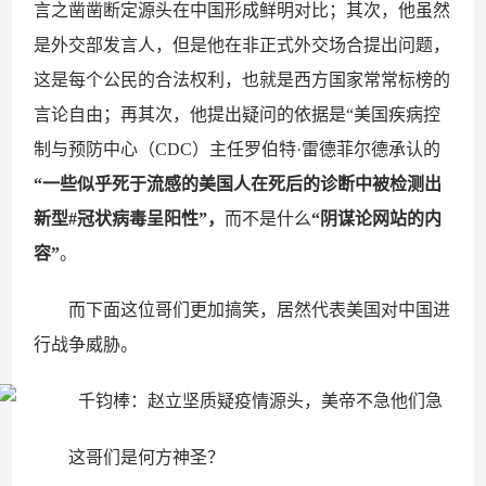
言之凿凿断定源头在中国形成鲜明对比；其次，他虽然
是外交部发言人，但是他在非正式外交场合提出问题，
这是每个公民的合法权利，也就是西方国家常常标榜的
言论自由；再其次，他提出疑问的依据是“美国疾病控
制与预防中心（CDC）主任罗伯特·雷德菲尔德承认的
“
一些似乎死于流感的美国人在死后的诊断中被检测出
新型
#
冠状病毒呈阳性
”
，
而不是什么
“
阴谋论网站的内
容
”
。
而下面这位哥们更加搞笑，居然代表美国对中国进
行战争威胁。
这哥们是何方神圣？