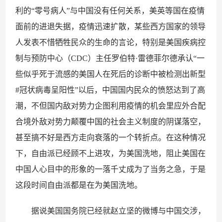
利的“零号病人”与中国没有任何关系，美英等国在疫情
面前的进退失据，疫情迅速扩散，某些西方国家的领导
人发表不惜牺牲民众的生命的言论，特别是美国疾病控
制与预防中心（CDC）主任罗伯特·雷德菲尔德承认“一
些似乎死于流感的美国人在死后的诊断中被检测出新型
#冠状病毒呈阳性”以后，中国国内民众的愤怒达到了高
潮，不但国内敌对势力企图利用疫情的机会里应外合配
合境外敌对势力颠覆中国的社会主义制度的阴谋落空，
甚至搞不好是西方走向衰落的一个转折点。在这种情况
下，自由派已经顾不上进攻，为美国洗地，阻止美国在
中国人心目中的形象的一落千丈成为了当务之急，于是
这段时间自由派都是在为美国洗地。
据说美国国务院已经就赵立坚的微博与中国交涉，