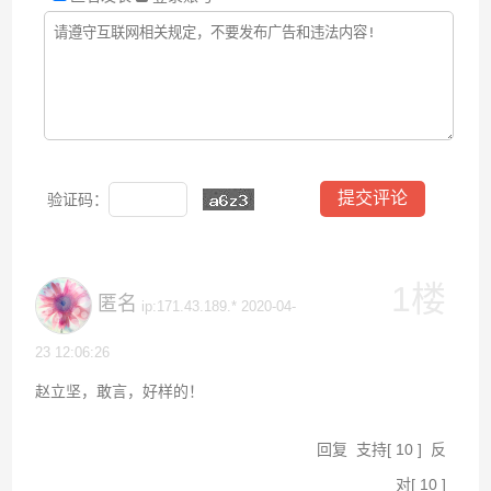
验证码：
1楼
匿名
ip:171.43.189.* 2020-04-
23 12:06:26
赵立坚，敢言，好样的！
回复
支持
[
10
]
反
对
[
10
]