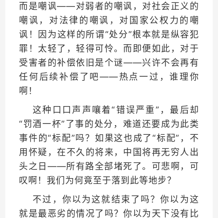
而是嘲讽——对弱者的嘲讽，对社会正义的
嘲讽，对法律的嘲讽，对国家公权力的嘲
讽！因为这样的所谓“处分”根本就是纵容犯
罪！太轻了，轻得可怜。而即便如此，对于
受害者的补偿依旧是个谜——兴许不会再有
任何后续补偿了吧——热点一过，谁理你
啊！
这种口口声声嚷着“错误严重”，最后却
“罚酒一杯”了事的处分，难道还要成为此类
事件的“标配”吗？如果这也成了“标配”，不
用怀疑，在不久的将来，中国将再无穷人出
头之日——所有路全部堵死了。可悲啊，可
叹啊！我们为何竟至于落到此等地步？
不过，你以为这就结束了吗？你以为这
就是最恶劣的情况了吗？你以为天下没有比