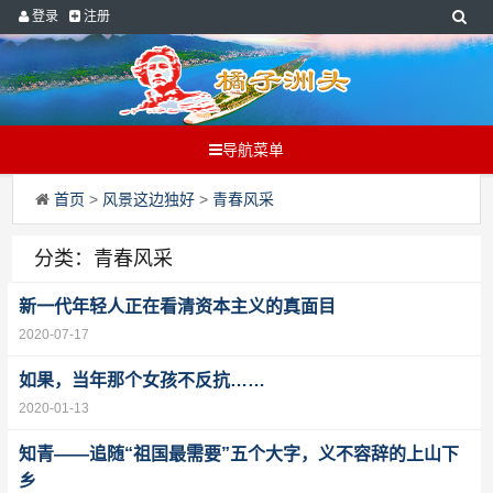
登录
注册
导航菜单
首页
>
风景这边独好
>
青春风采
分类：青春风采
新一代年轻人正在看清资本主义的真面目
2020-07-17
如果，当年那个女孩不反抗……
2020-01-13
知青——追随“祖国最需要”五个大字，义不容辞的上山下
乡