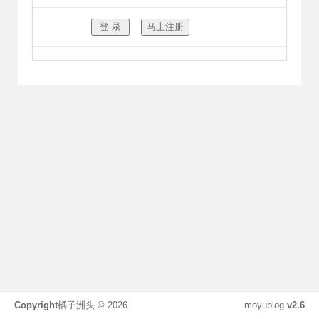
Copyright
橘子洲头 ©
2026
moyublog
v2.6