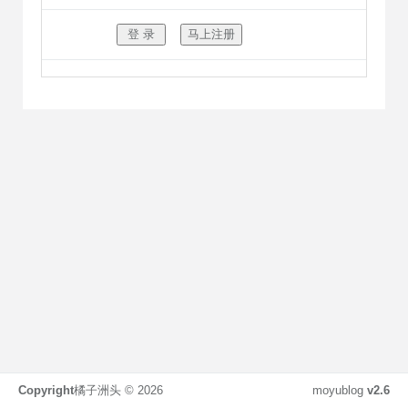
Copyright
橘子洲头 ©
2026
moyublog
v2.6